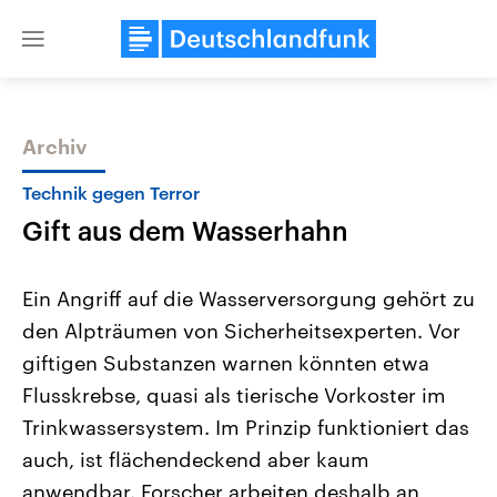
Close
menu
Archiv
Themen
Technik gegen Terror
Gift aus dem Wasserhahn
Ein Angriff auf die Wasserversorgung gehört zu
den Alpträumen von Sicherheitsexperten. Vor
giftigen Substanzen warnen könnten etwa
Landtagswahl Sachsen-Anhalt
USA
Flusskrebse, quasi als tierische Vorkoster im
2026
Aktuelle Beiträge, Analys
Alle Informationen
Trinkwassersystem. Im Prinzip funktioniert das
Hintergründe
Sachsen-Anhalt wählt am 6.
Wirtschaftlich und militäri
auch, ist flächendeckend aber kaum
September 2026 einen neuen
gehören die Vereinigten S
Landtag. Seit 2021 wird das
den mächtigsten Ländern 
anwendbar. Forscher arbeiten deshalb an
Bundesland von einer Koalition aus
mit großem Einfluss auf d