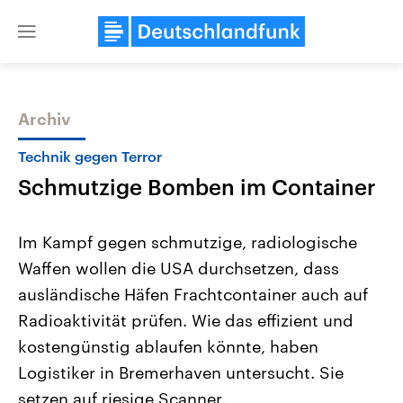
Close
menu
Archiv
Themen
Technik gegen Terror
Schmutzige Bomben im Container
Im Kampf gegen schmutzige, radiologische
Waffen wollen die USA durchsetzen, dass
ausländische Häfen Frachtcontainer auch auf
Landtagswahl Sachsen-Anhalt
USA
Radioaktivität prüfen. Wie das effizient und
2026
Aktuelle Beiträge, Analys
Alle Informationen
kostengünstig ablaufen könnte, haben
Hintergründe
Sachsen-Anhalt wählt am 6.
Wirtschaftlich und militäri
Logistiker in Bremerhaven untersucht. Sie
September 2026 einen neuen
gehören die Vereinigten S
Landtag. Seit 2021 wird das
den mächtigsten Ländern 
setzen auf riesige Scanner.
Bundesland von einer Koalition aus
mit großem Einfluss auf d