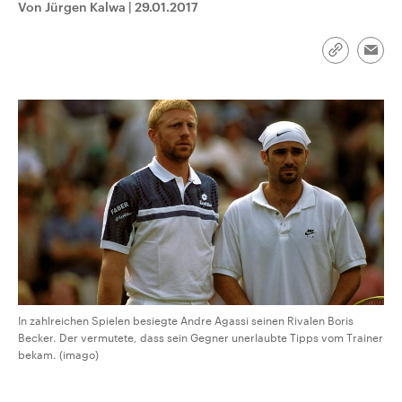
Von Jürgen Kalwa
|
29.01.2017
CDU, SPD und FDP regiert.-
aktuelle Weltgeschehen.
Umfragen, Prognosen,
Wahlprogramme, aktuelle Berichte
Sendungen
Programm
Podcasts
und Hintergründe zu den Parteien
Link
Emai
und Kandidaten der anstehenden
kopieren/te
Wahl.
Audio-Archiv
In zahlreichen Spielen besiegte Andre Agassi seinen Rivalen Boris
Becker. Der vermutete, dass sein Gegner unerlaubte Tipps vom Trainer
bekam. (imago)