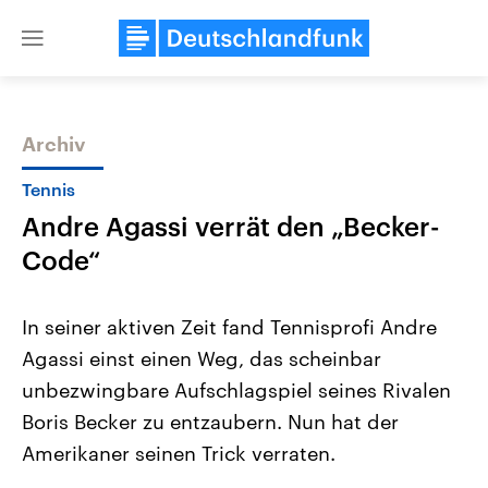
Close
menu
Archiv
Themen
Tennis
Andre Agassi verrät den „Becker-
Code“
In seiner aktiven Zeit fand Tennisprofi Andre
Agassi einst einen Weg, das scheinbar
Landtagswahl Sachsen-Anhalt
USA
unbezwingbare Aufschlagspiel seines Rivalen
2026
Aktuelle Beiträge, Analys
Alle Informationen
Hintergründe
Boris Becker zu entzaubern. Nun hat der
Sachsen-Anhalt wählt am 6.
Wirtschaftlich und militäri
September 2026 einen neuen
gehören die Vereinigten S
Amerikaner seinen Trick verraten.
Landtag. Seit 2021 wird das
den mächtigsten Ländern 
Bundesland von einer Koalition aus
mit großem Einfluss auf d