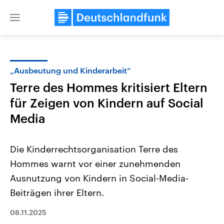
Close
menu
„Ausbeutung und Kinderarbeit“
Themen
Terre des Hommes kritisiert Eltern
für Zeigen von Kindern auf Social
Media
Die Kinderrechtsorganisation Terre des
Hommes warnt vor einer zunehmenden
Landtagswahl Sachsen-Anhalt
USA
Ausnutzung von Kindern in Social-Media-
2026
Aktuelle Beiträge, Analys
Alle Informationen
Beiträgen ihrer Eltern.
Hintergründe
Sachsen-Anhalt wählt am 6.
Wirtschaftlich und militäri
September 2026 einen neuen
gehören die Vereinigten S
08.11.2025
Landtag. Seit 2021 wird das
den mächtigsten Ländern 
Bundesland von einer Koalition aus
mit großem Einfluss auf d