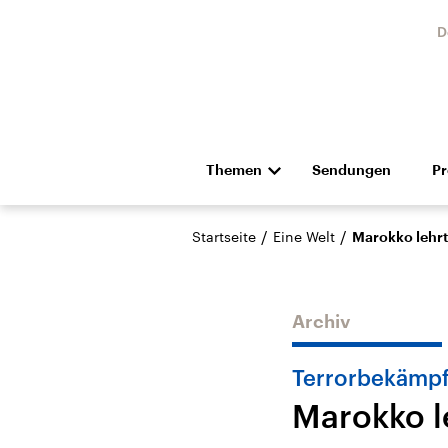
D
Themen
Sendungen
P
Die Nachrichten
Politik
/
/
Startseite
Eine Welt
Marokko lehrt
Hörspiel und Feature
Musik
Archiv
Terrorbekämp
Marokko l
USA
Nahos
Aktuelle Beiträge,
Aktue