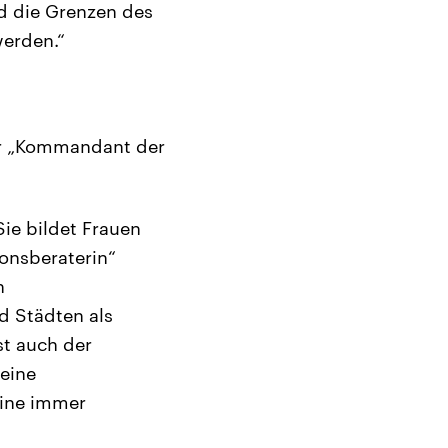
d die Grenzen des
werden.“
der „Kommandant der
ie bildet Frauen
ionsberaterin“
n
d Städten als
st auch der
 eine
eine immer