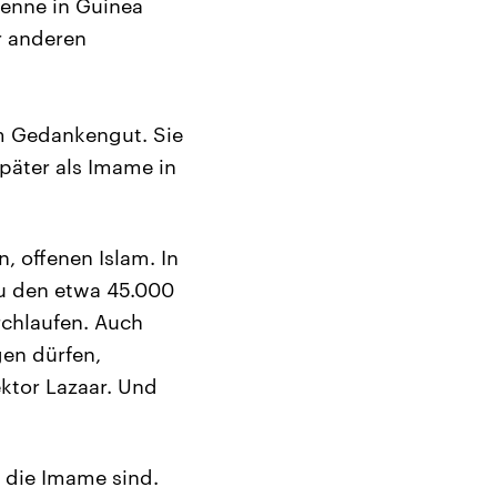
kenne in Guinea
r anderen
em Gedankengut. Sie
später als Imame in
n, offenen Islam. In
zu den etwa 45.000
rchlaufen. Auch
gen dürfen,
ektor Lazaar. Und
, die Imame sind.