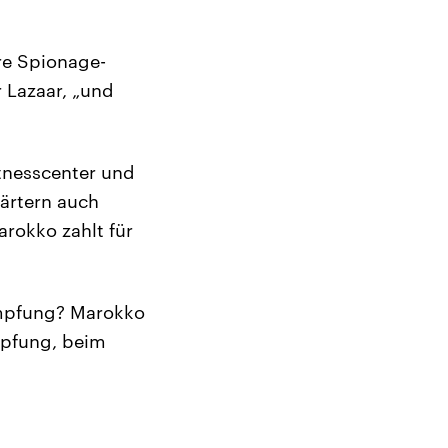
re Spionage-
 Lazaar, „und
itnesscenter und
ärtern auch
rokko zahlt für
kämpfung? Marokko
ämpfung, beim