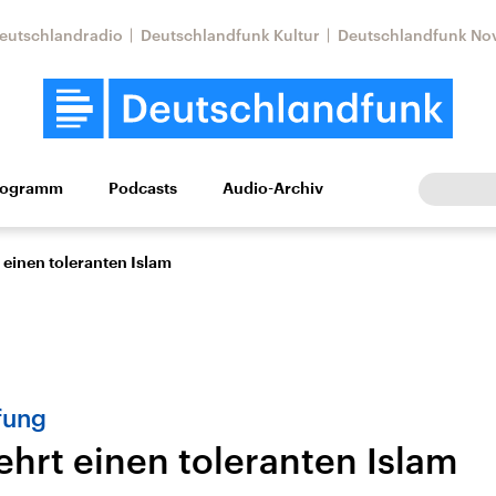
eutschlandradio
Deutschlandfunk Kultur
Deutschlandfunk No
rogramm
Podcasts
Audio-Archiv
Wirtschaft
Wissen
Kultur
Europa
Gesellschaf
 einen toleranten Islam
fung
ehrt einen toleranten Islam
tkonflikt
Iran
Faktenchecks
In unseren Faktenc
lle Lage und
Aktuelle Lage und