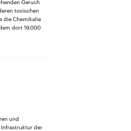
techenden Geruch
deren toxischen
e die Chemikalie
hdem dort 19.000
uren und
Infrastruktur der