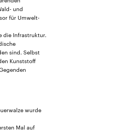
eerenden
Wald- und
sor für Umwelt-
die Infrastruktur.
dische
den sind. Selbst
den Kunststoff
n Gegenden
Feuerwalze wurde
rsten Mal auf