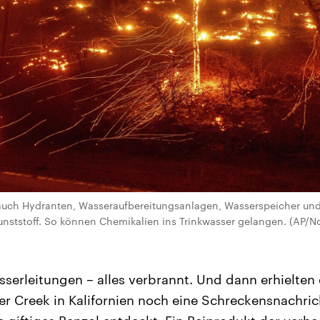
auch Hydranten, Wasseraufbereitungsanlagen, Wasserspeicher und
nststoff. So können Chemikalien ins Trinkwasser gelangen. (AP/N
sserleitungen – alles verbrannt. Und dann erhielten
r Creek in Kalifornien noch eine Schreckensnachrich