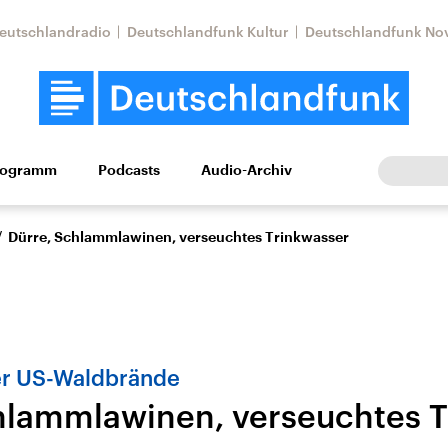
eutschlandradio
Deutschlandfunk Kultur
Deutschlandfunk No
rogramm
Podcasts
Audio-Archiv
Wirtschaft
Wissen
Kultur
Europa
Gesellschaf
/
Dürre, Schlammlawinen, verseuchtes Trinkwasser
der US-Waldbrände
hlammlawinen, verseuchtes T
Nahostkonflikt
Iran
le Beiträge,
Aktuelle Lage und
Aktuelle Lage und