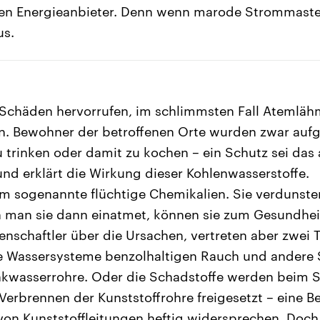
aten Energieanbieter. Denn wenn marode Strommaste
us.
e Schäden hervorrufen, im schlimmsten Fall Atemlä
. Bewohner der betroffenen Orte wurden zwar aufge
 trinken oder damit zu kochen – ein Schutz sei das 
d erklärt die Wirkung dieser Kohlenwasserstoffe.
 um sogenannte flüchtige Chemikalien. Sie verduns
 man sie dann einatmet, können sie zum Gesundheit
enschaftler über die Ursachen, vertreten aber zwei
e Wassersysteme benzolhaltigen Rauch und andere 
rinkwasserrohre. Oder die Schadstoffe werden beim
erbrennen der Kunststoffrohre freigesetzt – eine 
 von Kunststoffleitungen heftig widersprechen. Doch