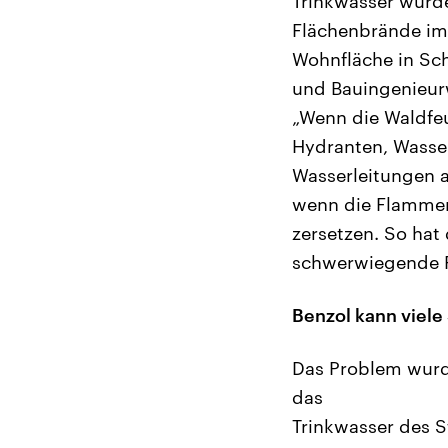
Trinkwasser wurde
Flächenbrände im 
Wohnfläche in Sch
und Bauingenieurw
„Wenn die Waldfeu
Hydranten, Wasse
Wasserleitungen a
wenn die Flammen 
zersetzen. So ha
schwerwiegende F
Benzol kann viele
Das Problem wurde
das
Trinkwasser des 