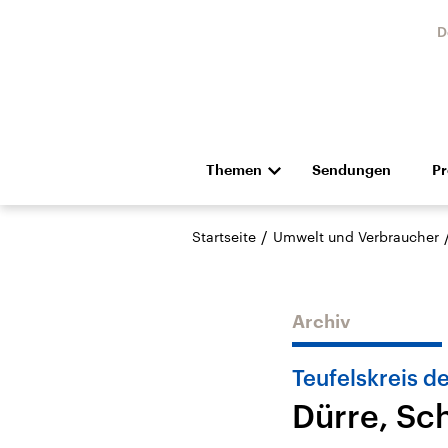
D
Themen
Sendungen
P
Die Nachrichten
Politik
/
Startseite
Umwelt und Verbraucher
Hörspiel und Feature
Musik
Archiv
Teufelskreis 
Dürre, Sc
Landtagswahl Sachsen-
USA
Anhalt 2026
Aktuel