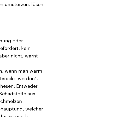
n umstürzen, lösen
hmung oder
fordert, kein
aber nicht, warnt
ten, wenn man warm
srisiko werden“.
 Thesen: Entweder
Schadstoffe aus
 Schmelzen
Behauptung, welcher
 für Fernando