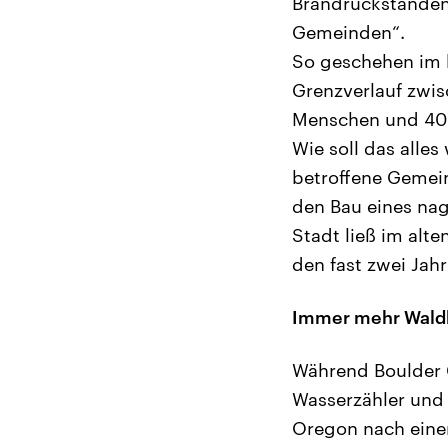
Brandrückständen,
Gemeinden“.
So geschehen im k
Grenzverlauf zwi
Menschen und 40 
Wie soll das alle
betroffene Gemein
den Bau eines na
Stadt ließ im alt
den fast zwei Jah
Immer mehr Waldb
Während Boulder C
Wasserzähler und 
Oregon nach eine