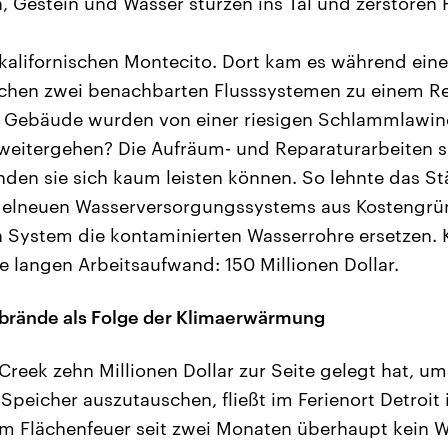
 Gestein und Wasser stürzen ins Tal und zerstören
alifornischen Montecito. Dort kam es während eine
schen zwei benachbarten Flusssystemen zu einem R
Gebäude wurden von einer riesigen Schlammlawin
s weitergehen? Die Aufräum- und Reparaturarbeiten s
den sie sich kaum leisten können. So lehnte das S
gelneuen Wasserversorgungssystems aus Kostengrün
en System die kontaminierten Wasserrohre ersetzen. 
re langen Arbeitsaufwand: 150 Millionen Dollar.
rände als Folge der Klimaerwärmung
reek zehn Millionen Dollar zur Seite gelegt hat, u
Speicher auszutauschen, fließt im Ferienort Detroi
m Flächenfeuer seit zwei Monaten überhaupt kein 