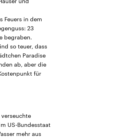
 Häuser und
s Feuers in dem
egenguss: 23
e begraben.
ind so teuer, dass
tädtchen Paradise
den ab, aber die
Kostenpunkt für
m verseuchte
t im US-Bundesstaat
Wasser mehr aus