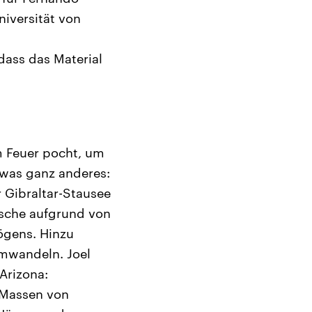
niversität von
dass das Material
m Feuer pocht, um
twas ganz anderes:
 Gibraltar-Stausee
Asche aufgrund von
ögens. Hinzu
mwandeln. Joel
Arizona:
 Massen von