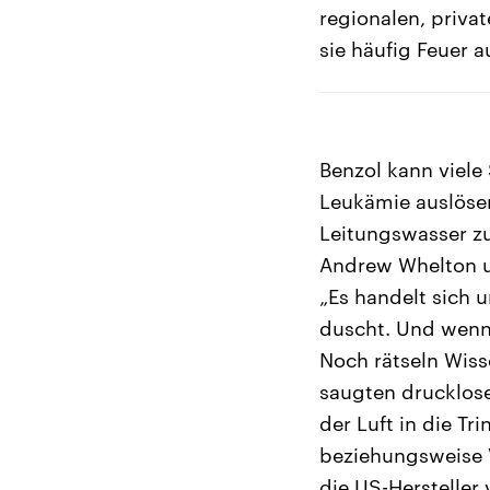
regionalen, priv
sie häufig Feuer a
Benzol kann viel
Leukämie auslösen
Leitungswasser zu
Andrew Whelton un
„Es handelt sich
duscht. Und wenn
Noch rätseln Wiss
saugten drucklos
der Luft in die T
beziehungsweise V
die US-Hersteller