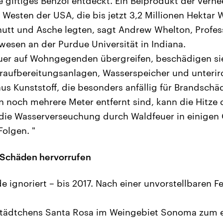
 giftiges Benzol entdeckt. Ein Beiprodukt der verh
Westen der USA, die bis jetzt 3,2 Millionen Hektar 
utt und Asche legten, sagt Andrew Whelton, Profes
esen an der Purdue Universität in Indiana.
er auf Wohngegenden übergreifen, beschädigen sie 
raufbereitungsanlagen, Wasserspeicher und unterir
us Kunststoff, die besonders anfällig für Brandschä
noch mehrere Meter entfernt sind, kann die Hitze 
t die Wasserverseuchung durch Waldfeuer in einige
olgen. "
 Schäden hervorrufen
 ignoriert – bis 2017. Nach einer unvorstellbaren 
Städtchens Santa Rosa im Weingebiet Sonoma zum e