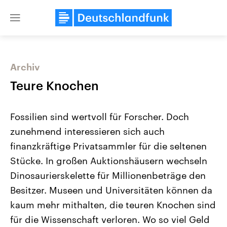
Close
menu
Archiv
Themen
Teure Knochen
Fossilien sind wertvoll für Forscher. Doch
zunehmend interessieren sich auch
finanzkräftige Privatsammler für die seltenen
Stücke. In großen Auktionshäusern wechseln
Dinosaurierskelette für Millionenbeträge den
Landtagswahl Sachsen-Anhalt
USA
2026
Aktuelle Beiträge, Analys
Besitzer. Museen und Universitäten können da
Alle Informationen
Hintergründe
Sachsen-Anhalt wählt am 6.
Wirtschaftlich und militäri
kaum mehr mithalten, die teuren Knochen sind
September 2026 einen neuen
gehören die Vereinigten S
Landtag. Seit 2021 wird das
den mächtigsten Ländern 
für die Wissenschaft verloren. Wo so viel Geld
Bundesland von einer Koalition aus
mit großem Einfluss auf d