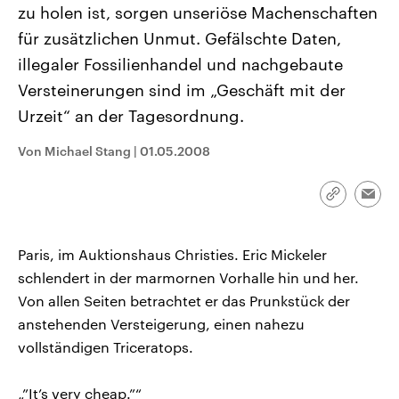
zu holen ist, sorgen unseriöse Machenschaften
CDU, SPD und FDP regiert.-
aktuelle Weltgeschehen.
Umfragen, Prognosen,
für zusätzlichen Unmut. Gefälschte Daten,
Wahlprogramme, aktuelle Berichte
Sendungen
Programm
Podcasts
und Hintergründe zu den Parteien
illegaler Fossilienhandel und nachgebaute
und Kandidaten der anstehenden
Wahl.
Versteinerungen sind im „Geschäft mit der
Audio-Archiv
Urzeit“ an der Tagesordnung.
Von Michael Stang
|
01.05.2008
Link
Emai
kopieren/te
Paris, im Auktionshaus Christies. Eric Mickeler
schlendert in der marmornen Vorhalle hin und her.
Von allen Seiten betrachtet er das Prunkstück der
anstehenden Versteigerung, einen nahezu
vollständigen Triceratops.
„”It’s very cheap.”“