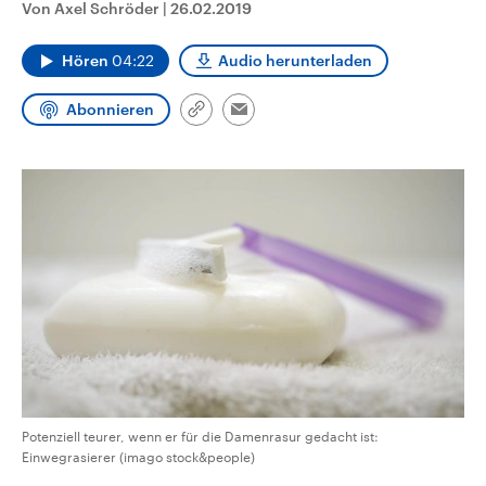
Von Axel Schröder
|
26.02.2019
CDU, SPD und FDP regiert.-
aktuelle Weltgeschehen.
Umfragen, Prognosen,
Wahlprogramme, aktuelle Berichte
Hören
04:22
Audio herunterladen
Sendungen
Programm
Podcasts
und Hintergründe zu den Parteien
und Kandidaten der anstehenden
Wahl.
Abonnieren
Link
Audio-Archiv
Email
kopieren/teilen
Potenziell teurer, wenn er für die Damenrasur gedacht ist:
Einwegrasierer (imago stock&people)