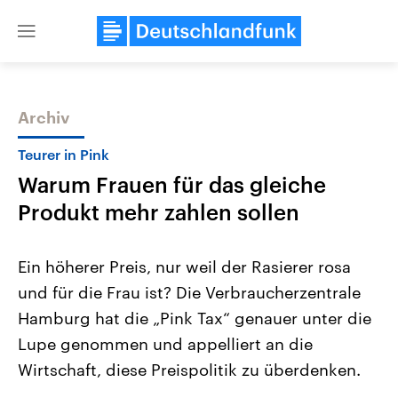
Close
menu
Archiv
Themen
Teurer in Pink
Warum Frauen für das gleiche
Produkt mehr zahlen sollen
Ein höherer Preis, nur weil der Rasierer rosa
und für die Frau ist? Die Verbraucherzentrale
Landtagswahl Sachsen-Anhalt
USA
Hamburg hat die „Pink Tax“ genauer unter die
2026
Aktuelle Beiträge, Analys
Alle Informationen
Hintergründe
Lupe genommen und appelliert an die
Sachsen-Anhalt wählt am 6.
Wirtschaftlich und militäri
September 2026 einen neuen
gehören die Vereinigten S
Wirtschaft, diese Preispolitik zu überdenken.
Landtag. Seit 2021 wird das
den mächtigsten Ländern 
Bundesland von einer Koalition aus
mit großem Einfluss auf d