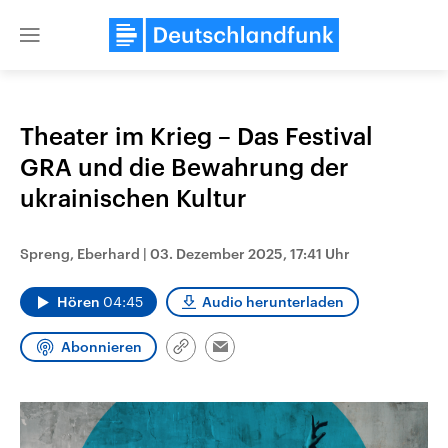
Close
menu
Theater im Krieg – Das Festival
Themen
GRA und die Bewahrung der
ukrainischen Kultur
Spreng, Eberhard
|
03. Dezember 2025, 17:41 Uhr
Hören
04:45
Audio herunterladen
Abonnieren
Landtagswahl Sachsen-Anhalt
USA
Link
Email
2026
Aktuelle Beiträge, Analys
kopieren/teilen
Alle Informationen
Hintergründe
Sachsen-Anhalt wählt am 6.
Wirtschaftlich und militäri
September 2026 einen neuen
gehören die Vereinigten S
Landtag. Seit 2021 wird das
den mächtigsten Ländern 
Bundesland von einer Koalition aus
mit großem Einfluss auf d