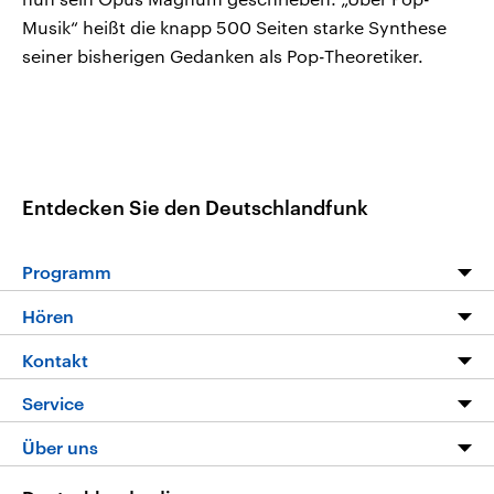
Musik“ heißt die knapp 500 Seiten starke Synthese
seiner bisherigen Gedanken als Pop-Theoretiker.
Entdecken Sie den Deutschlandfunk
Programm
Programm
Hören
Alle Sendungen
Livestream
Kontakt
Die Nachrichten
Audios
Hörerservice
Service
Nachrichtenleicht
Podcasts
Social Media
FAQ
Über uns
Neue Beiträge auf dlf.de
Deutschlandfunk App
Newsletter
Deutschlandradio
Themen-Schwerpunkte
Nachrichten App