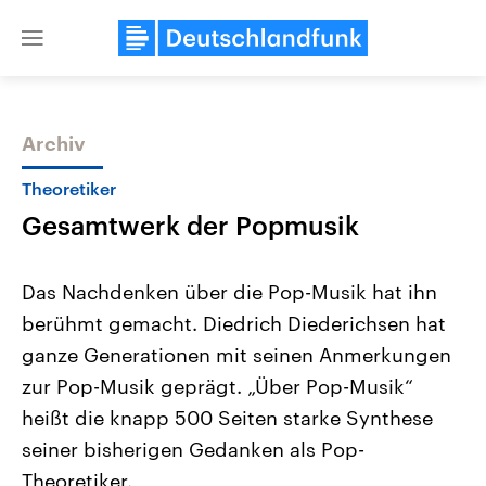
Close
menu
Archiv
Themen
Theoretiker
Gesamtwerk der Popmusik
Das Nachdenken über die Pop-Musik hat ihn
berühmt gemacht. Diedrich Diederichsen hat
ganze Generationen mit seinen Anmerkungen
Landtagswahl Sachsen-Anhalt
USA
zur Pop-Musik geprägt. „Über Pop-Musik“
2026
Aktuelle Beiträge, Analys
Alle Informationen
heißt die knapp 500 Seiten starke Synthese
Hintergründe
Sachsen-Anhalt wählt am 6.
Wirtschaftlich und militäri
seiner bisherigen Gedanken als Pop-
September 2026 einen neuen
gehören die Vereinigten S
Landtag. Seit 2021 wird das
den mächtigsten Ländern 
Theoretiker.
Bundesland von einer Koalition aus
mit großem Einfluss auf d