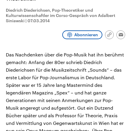
CDU, SPD und FDP regiert.-
aktuelle Weltgeschehen.
Umfragen, Prognosen,
Diedrich Diederichsen, Pop-Theoretiker und
Wahlprogramme, aktuelle Berichte
Kulturwissenschaftler im Corso-Gespräch von Adalbert
Sendungen
Programm
Podcasts
und Hintergründe zu den Parteien
Siniawski
|
07.03.2014
und Kandidaten der anstehenden
Wahl.
Audio-Archiv
Abonnieren
Link
Emai
kopieren/te
Das Nachdenken über die Pop-Musik hat ihn berühmt
gemacht: Anfang der 80er schrieb Diedrich
Diederichsen für die Musikzeitschrift „Sounds“ – das
erste Labor für Pop-Journalismus in Deutschland.
Später war er 15 Jahre lang Mastermind des
legendären Magazins „Spex“ – und hat ganze
Generationen mit seinen Anmerkungen zur Pop-
Musik angeregt und aufgestört. Gut ein Dutzend
Bücher später und als Professor für Theorie, Praxis
und Vermittlung von Gegenwartskunst in Wien hat er
nun sein Opus Magnum geschrieben: „Über Pop-