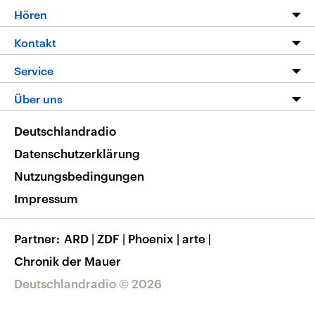
Programm
Hören
Alle Sendungen
Livestream
Kontakt
Die Nachrichten
Audios
Hörerservice
Service
Nachrichtenleicht
Podcasts
Social Media
FAQ
Über uns
Neue Beiträge auf dlf.de
Deutschlandfunk App
Newsletter
Deutschlandradio
Themen-Schwerpunkte
Nachrichten App
Deutschlandradio
Veranstaltungen
Presse
Frequenzen
Datenschutzerklärung
Musikliste
Ausbildung und Karriere
Nutzungsbedingungen
RSS
Transparenz
Impressum
Korrekturen
Barrierefreiheit
Partner
ARD
|
ZDF
|
Phoenix
|
arte
|
Chronik der Mauer
Deutschlandradio © 2026