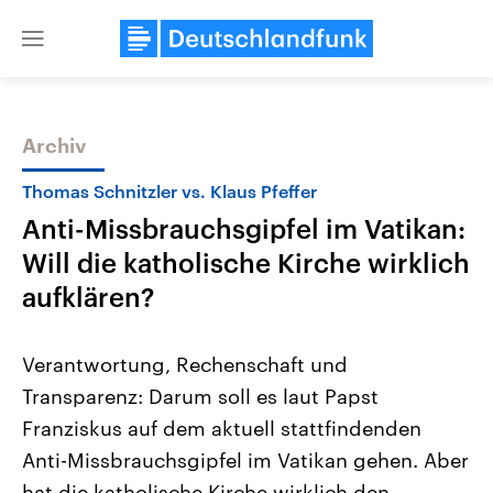
Close
menu
Archiv
Themen
Thomas Schnitzler vs. Klaus Pfeffer
Anti-Missbrauchsgipfel im Vatikan:
Will die katholische Kirche wirklich
aufklären?
Verantwortung, Rechenschaft und
Landtagswahl Sachsen-Anhalt
USA
Transparenz: Darum soll es laut Papst
2026
Aktuelle Beiträge, Analys
Alle Informationen
Hintergründe
Franziskus auf dem aktuell stattfindenden
Sachsen-Anhalt wählt am 6.
Wirtschaftlich und militäri
September 2026 einen neuen
gehören die Vereinigten S
Anti-Missbrauchsgipfel im Vatikan gehen. Aber
Landtag. Seit 2021 wird das
den mächtigsten Ländern 
Bundesland von einer Koalition aus
hat die katholische Kirche wirklich den
mit großem Einfluss auf d