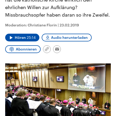
CDU, SPD und FDP regiert.-
aktuelle Weltgeschehen.
ehrlichen Willen zur Aufklärung?
Umfragen, Prognosen,
Wahlprogramme, aktuelle Berichte
Missbrauchsopfer haben daran so ihre Zweifel.
Sendungen
Programm
Podcasts
und Hintergründe zu den Parteien
und Kandidaten der anstehenden
Wahl.
Moderation: Christiane Florin
|
23.02.2019
Audio-Archiv
Hören
25:14
Audio herunterladen
Abonnieren
Link
Email
kopieren/teilen