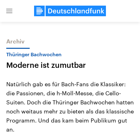
Close
menu
Archiv
Themen
Thüringer Bachwochen
Moderne ist zumutbar
Natürlich gab es für Bach-Fans die Klassiker:
die Passionen, die h-Moll-Messe, die Cello-
Suiten. Doch die Thüringer Bachwochen hatten
Landtagswahl Sachsen-Anhalt
USA
noch weitaus mehr zu bieten als das klassische
2026
Aktuelle Beiträge, Analys
Alle Informationen
Programm. Und das kam beim Publikum gut
Hintergründe
Sachsen-Anhalt wählt am 6.
Wirtschaftlich und militäri
an.
September 2026 einen neuen
gehören die Vereinigten S
Landtag. Seit 2021 wird das
den mächtigsten Ländern 
Bundesland von einer Koalition aus
mit großem Einfluss auf d