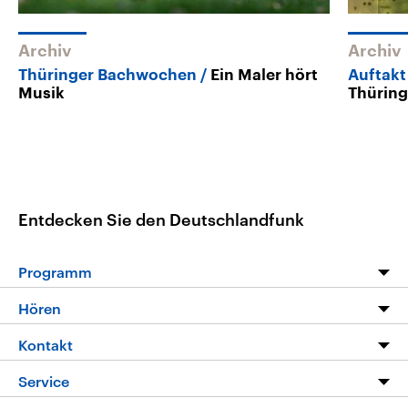
Archiv
Archiv
Thüringer Bachwochen
Ein Maler hört
Auftak
Musik
Thürin
Entdecken Sie den Deutschlandfunk
Programm
Programm
Hören
Alle Sendungen
Livestream
Kontakt
Die Nachrichten
Audios
Hörerservice
Service
Nachrichtenleicht
Podcasts
Social Media