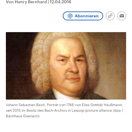
Von Henry Bernhard
|
12.04.2016
CDU, SPD und FDP regiert.-
aktuelle Weltgeschehen.
Umfragen, Prognosen,
Wahlprogramme, aktuelle Berichte
Abonnieren
Sendungen
Programm
Podcasts
und Hintergründe zu den Parteien
Link
Emai
und Kandidaten der anstehenden
kopieren/te
Wahl.
Audio-Archiv
Johann Sebastian Bach, Porträt von 1746 von Elias Gottlob Haußmann,
seit 2015 im Besitz des Bach-Archivs in Leipzig (picture alliance /dpa /
Bachhaus Eisenach)