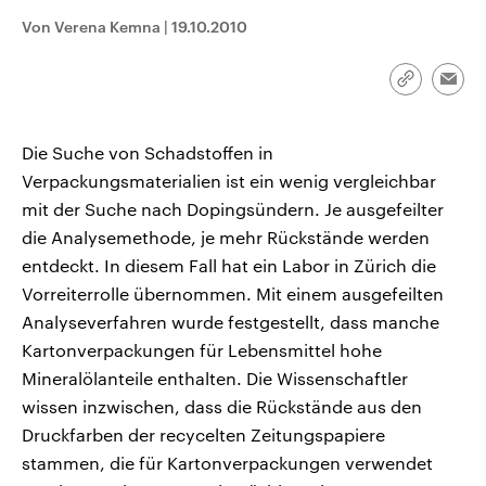
CDU, SPD und FDP regiert.-
aktuelle Weltgeschehen.
Von Verena Kemna
|
19.10.2010
Umfragen, Prognosen,
Wahlprogramme, aktuelle Berichte
Sendungen
Programm
Podcasts
und Hintergründe zu den Parteien
und Kandidaten der anstehenden
Link
Emai
Wahl.
kopieren/te
Audio-Archiv
Die Suche von Schadstoffen in
Verpackungsmaterialien ist ein wenig vergleichbar
mit der Suche nach Dopingsündern. Je ausgefeilter
die Analysemethode, je mehr Rückstände werden
entdeckt. In diesem Fall hat ein Labor in Zürich die
Vorreiterrolle übernommen. Mit einem ausgefeilten
Analyseverfahren wurde festgestellt, dass manche
Kartonverpackungen für Lebensmittel hohe
Mineralölanteile enthalten. Die Wissenschaftler
wissen inzwischen, dass die Rückstände aus den
Druckfarben der recycelten Zeitungspapiere
stammen, die für Kartonverpackungen verwendet