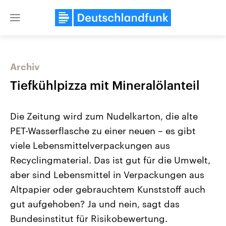
Close
menu
Archiv
Themen
Tiefkühlpizza mit Mineralölanteil
Die Zeitung wird zum Nudelkarton, die alte
PET-Wasserflasche zu einer neuen – es gibt
viele Lebensmittelverpackungen aus
Recyclingmaterial. Das ist gut für die Umwelt,
aber sind Lebensmittel in Verpackungen aus
Landtagswahl Sachsen-Anhalt
USA
2026
Aktuelle Beiträge, Analys
Altpapier oder gebrauchtem Kunststoff auch
Alle Informationen
Hintergründe
Sachsen-Anhalt wählt am 6.
Wirtschaftlich und militäri
gut aufgehoben? Ja und nein, sagt das
September 2026 einen neuen
gehören die Vereinigten S
Landtag. Seit 2021 wird das
den mächtigsten Ländern 
Bundesinstitut für Risikobewertung.
Bundesland von einer Koalition aus
mit großem Einfluss auf d