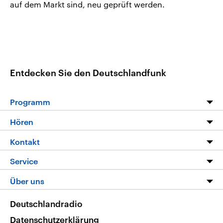
auf dem Markt sind, neu geprüft werden.
Entdecken Sie den Deutschlandfunk
Programm
Programm
Hören
Alle Sendungen
Livestream
Kontakt
Die Nachrichten
Audios
Hörerservice
Service
Nachrichtenleicht
Podcasts
Social Media
FAQ
Über uns
Neue Beiträge auf dlf.de
Deutschlandfunk App
Newsletter
Deutschlandradio
Themen-Schwerpunkte
Nachrichten App
Deutschlandradio
Veranstaltungen
Presse
Frequenzen
Datenschutzerklärung