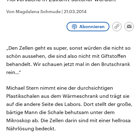
CDU, SPD und FDP regiert.-
aktuelle Weltgeschehen.
Umfragen, Prognosen,
Von Magdalena Schmude
|
21.03.2014
Wahlprogramme, aktuelle Berichte
Sendungen
Programm
Podcasts
und Hintergründe zu den Parteien
und Kandidaten der anstehenden
Abonnieren
Wahl.
Link
Emai
kopieren/te
Audio-Archiv
„Den Zellen geht es super, sonst würden die nicht so
schön aussehen, die sind also nicht mit Giftstoffen
behandelt. Wir schauen jetzt mal in den Brutschrank
rein…“
Michael Stern nimmt eine der durchsichtigen
Plastikschalen aus dem Wärmeschrank und trägt sie
auf die andere Seite des Labors. Dort stellt der große,
bärtige Mann die Schale behutsam unter dem
Mikroskop ab. Die Zellen darin sind mit einer hellrosa
Nährlösung bedeckt.