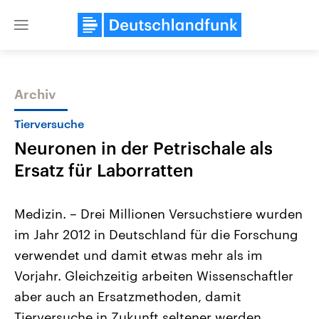
Close
menu
Archiv
Themen
Tierversuche
Neuronen in der Petrischale als
Ersatz für Laborratten
Medizin. – Drei Millionen Versuchstiere wurden
im Jahr 2012 in Deutschland für die Forschung
Landtagswahl Sachsen-Anhalt
USA
verwendet und damit etwas mehr als im
2026
Aktuelle Beiträge, Analys
Alle Informationen
Hintergründe
Vorjahr. Gleichzeitig arbeiten Wissenschaftler
Sachsen-Anhalt wählt am 6.
Wirtschaftlich und militäri
September 2026 einen neuen
gehören die Vereinigten S
aber auch an Ersatzmethoden, damit
Landtag. Seit 2021 wird das
den mächtigsten Ländern 
Tierversuche in Zukunft seltener werden.
Bundesland von einer Koalition aus
mit großem Einfluss auf d