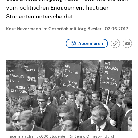
CDU, SPD und FDP regiert.-
aktuelle Weltgeschehen.
vom politischen Engagement heutiger
Umfragen, Prognosen,
Wahlprogramme, aktuelle Berichte
Studenten unterscheidet.
Sendungen
Programm
Podcasts
und Hintergründe zu den Parteien
und Kandidaten der anstehenden
Wahl.
Knut Nevermann im Gespräch mit Jörg Biesler
|
02.06.2017
Audio-Archiv
Abonnieren
Link
Emai
kopieren/te
Trauermarsch mit 7.000 Studenten für Benno Ohnesorg durch