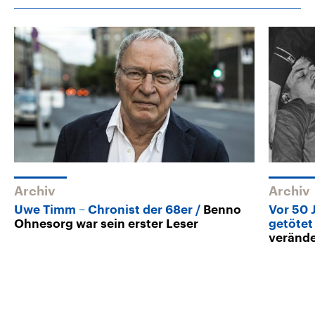
Archiv
Archiv
Uwe Timm – Chronist der 68er
Benno
Vor 50
Ohnesorg war sein erster Leser
getötet
verände