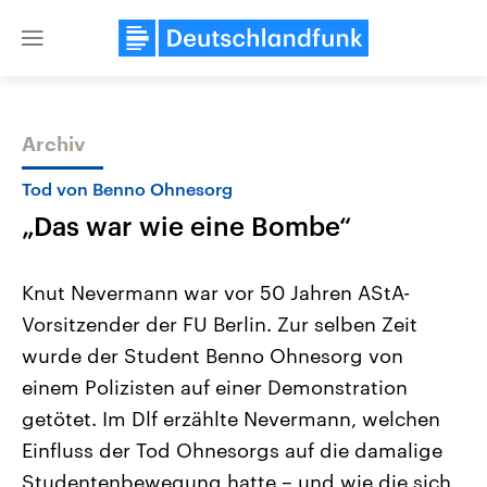
Close
menu
Archiv
Themen
Tod von Benno Ohnesorg
„Das war wie eine Bombe“
Knut Nevermann war vor 50 Jahren AStA-
Vorsitzender der FU Berlin. Zur selben Zeit
wurde der Student Benno Ohnesorg von
Landtagswahl Sachsen-Anhalt
USA
einem Polizisten auf einer Demonstration
2026
Aktuelle Beiträge, Analys
Alle Informationen
getötet. Im Dlf erzählte Nevermann, welchen
Hintergründe
Sachsen-Anhalt wählt am 6.
Wirtschaftlich und militäri
Einfluss der Tod Ohnesorgs auf die damalige
September 2026 einen neuen
gehören die Vereinigten S
Landtag. Seit 2021 wird das
den mächtigsten Ländern 
Studentenbewegung hatte – und wie die sich
Bundesland von einer Koalition aus
mit großem Einfluss auf d