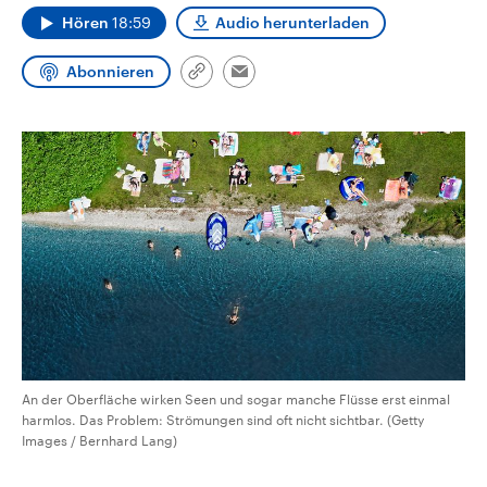
CDU, SPD und FDP regiert.-
aktuelle Weltgeschehen.
Hören
18:59
Audio herunterladen
Umfragen, Prognosen,
Wahlprogramme, aktuelle Berichte
Sendungen
Programm
Podcasts
und Hintergründe zu den Parteien
Abonnieren
Link
Email
und Kandidaten der anstehenden
kopieren/teilen
Wahl.
Audio-Archiv
An der Oberfläche wirken Seen und sogar manche Flüsse erst einmal
harmlos. Das Problem: Strömungen sind oft nicht sichtbar. (Getty
Images / Bernhard Lang)