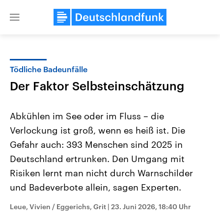
Close
menu
Tödliche Badeunfälle
Themen
Der Faktor Selbsteinschätzung
Abkühlen im See oder im Fluss – die
Verlockung ist groß, wenn es heiß ist. Die
Gefahr auch: 393 Menschen sind 2025 in
Deutschland ertrunken. Den Umgang mit
Risiken lernt man nicht durch Warnschilder
Landtagswahl Sachsen-Anhalt
USA
2026
Aktuelle Beiträge, Analys
und Badeverbote allein, sagen Experten.
Alle Informationen
Hintergründe
Sachsen-Anhalt wählt am 6.
Wirtschaftlich und militäri
September 2026 einen neuen
gehören die Vereinigten S
Leue, Vivien / Eggerichs, Grit
|
23. Juni 2026, 18:40 Uhr
Landtag. Seit 2021 wird das
den mächtigsten Ländern 
Bundesland von einer Koalition aus
mit großem Einfluss auf d