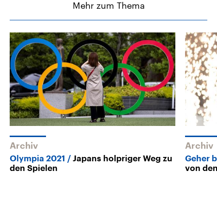
Mehr zum Thema
Archiv
Archiv
Olympia 2021
Japans holpriger Weg zu
Geher b
den Spielen
von den