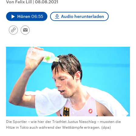
Von Felix Lill
|
08.08.2021
CDU, SPD und FDP regiert.-
aktuelle Weltgeschehen.
Umfragen, Prognosen,
Wahlprogramme, aktuelle Berichte
Hören
06:55
Audio herunterladen
Sendungen
Programm
Podcasts
und Hintergründe zu den Parteien
und Kandidaten der anstehenden
Wahl.
Link
Email
Audio-Archiv
kopieren/teilen
Die Sportler – wie hier der Triathlet Justus Nieschlag – mussten die
Hitze in Tokio auch während der Wettkämpfe ertragen. (dpa)