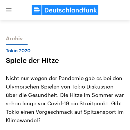
Close
menu
Archiv
Themen
Tokio 2020
Spiele der Hitze
Nicht nur wegen der Pandemie gab es bei den
Olympischen Spielen von Tokio Diskussion
über die Gesundheit. Die Hitze im Sommer war
Landtagswahl Sachsen-Anhalt
USA
schon lange vor Covid-19 ein Streitpunkt. Gibt
2026
Aktuelle Beiträge, Analys
Alle Informationen
Tokio einen Vorgeschmack auf Spitzensport im
Hintergründe
Sachsen-Anhalt wählt am 6.
Wirtschaftlich und militäri
Klimawandel?
September 2026 einen neuen
gehören die Vereinigten S
Landtag. Seit 2021 wird das
den mächtigsten Ländern 
Bundesland von einer Koalition aus
mit großem Einfluss auf d