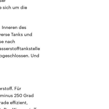
ser
e sich um die
m Inneren des
iverse Tanks und
ise nach
sserstofftankstelle
 abgeschlossen. Und
stoff. Für
i minus 250 Grad
de effizient,