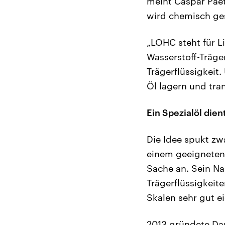
meint Caspar Paet
wird chemisch ges
„LOHC steht für L
Wasserstoff-Träge
Trägerflüssigkeit.
Öl lagern und tran
Ein Spezialöl dient
Die Idee spukt zw
einem geeigneten 
Sache an. Sein Na
Trägerflüssigkeite
Skalen sehr gut ei
2013 gründete Da