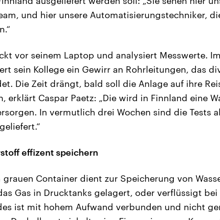
nnland ausgeliefert werden soll: „Sie sehen hier un
am, und hier unsere Automatisierungstechniker, di
n.“
ockt vor seinem Laptop und analysiert Messwerte. I
iert sein Kollege ein Gewirr an Rohrleitungen, das d
t. Die Zeit drängt, bald soll die Anlage auf ihre Re
 erklärt Caspar Paetz: „Die wird in Finnland eine Wa
ersorgen. In vermutlich drei Wochen sind die Tests
eliefert.“
stoff effizent speichern
 grauen Container dient zur Speicherung von Wasser
as Gas in Drucktanks gelagert, oder verflüssigt be
des ist mit hohem Aufwand verbunden und nicht gera