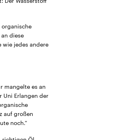
: Der Wasserstoff
e organische
 an diese
ie wie jedes andere
ur mangelte es an
 Uni Erlangen der
organische
tz auf großen
eute noch.“
richtigen Öl