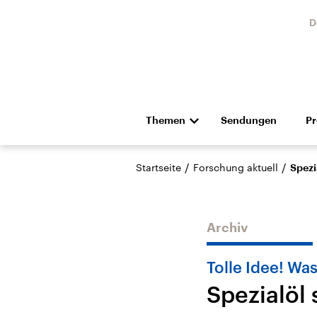
D
Themen
Sendungen
P
Die Nachrichten
Politik
/
/
Startseite
Forschung aktuell
Spezi
Hörspiel und Feature
Musik
Archiv
Tolle Idee! Wa
Spezialöl
Landtagswahl Sachsen-
USA
Anhalt 2026
Aktuel