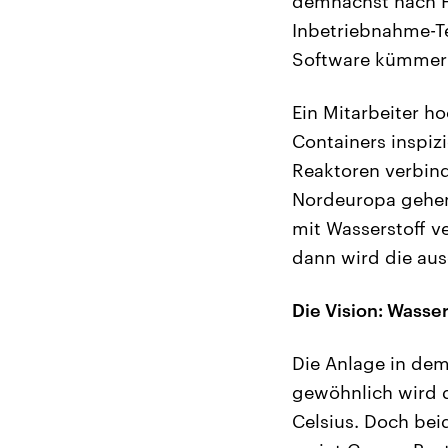
demnächst nach Fi
Inbetriebnahme-Te
Software kümmer
Ein Mitarbeiter h
Containers inspiz
Reaktoren verbinde
Nordeuropa gehen,
mit Wasserstoff v
dann wird die ausg
Die Vision: Wasser
Die Anlage in dem
gewöhnlich wird d
Celsius. Doch bei