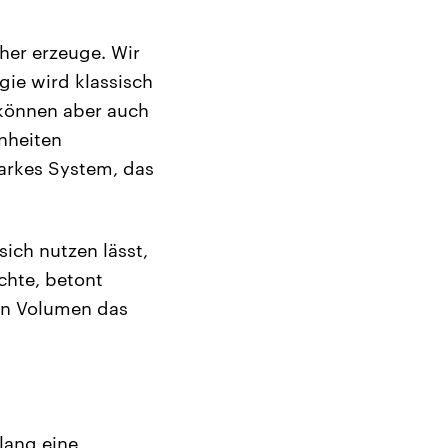
hher erzeuge. Wir
gie wird klassisch
r können aber auch
inheiten
tarkes System, das
ich nutzen lässt,
chte, betont
hen Volumen das
lang eine