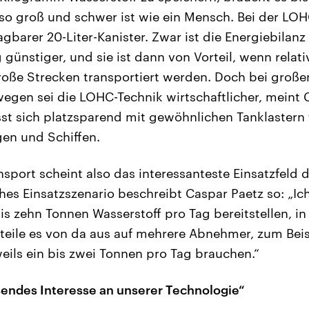
 so groß und schwer ist wie ein Mensch. Bei der LO
ragbarer 20-Liter-Kanister. Zwar ist die Energiebilanz
günstiger, und sie ist dann von Vorteil, wenn relat
große Strecken transportiert werden. Doch bei gro
egen sei die LOHC-Technik wirtschaftlicher, meint 
sst sich platzsparend mit gewöhnlichen Tanklastern 
en und Schiffen.
nsport scheint also das interessanteste Einsatzfeld 
hes Einsatzszenario beschreibt Caspar Paetz so: „Ic
is zehn Tonnen Wasserstoff pro Tag bereitstellen, in
teile es von da aus auf mehrere Abnehmer, zum Beisp
weils ein bis zwei Tonnen pro Tag brauchen.“
sendes Interesse an unserer Technologie“