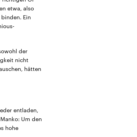
en etwa, also
 binden. Ein
nious-
 sowohl der
igkeit nicht
tauschen, hätten
ieder entladen,
n Manko: Um den
es hohe