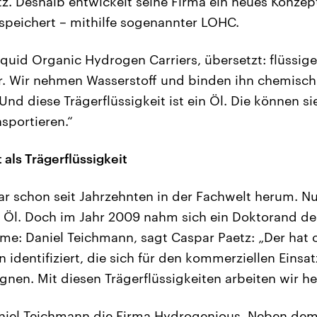
z. Deshalb entwickelt seine Firma ein neues Konzept
peichert – mithilfe sogenannter LOHC.
iquid Organic Hydrogen Carriers, übersetzt: flüssig
r. Wir nehmen Wasserstoff und binden ihn chemisch
 Und diese Trägerflüssigkeit ist ein Öl. Die können s
sportieren.“
 als Trägerflüssigkeit
ar schon seit Jahrzehnten in der Fachwelt herum. N
Öl. Doch im Jahr 2009 nahm sich ein Doktorand der
me: Daniel Teichmann, sagt Caspar Paetz: „Der hat 
n identifiziert, die sich für den kommerziellen Einsa
gnen. Mit diesen Trägerflüssigkeiten arbeiten wir h
niel Teichmann die Firma Hydrogenious. Neben dem 