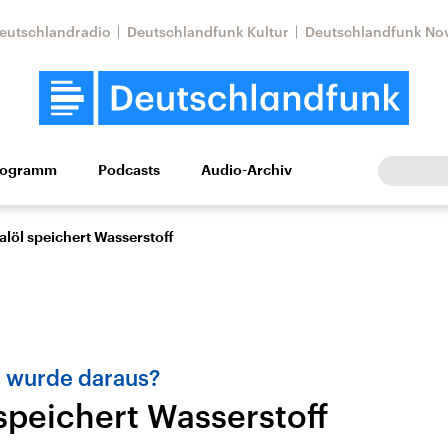
eutschlandradio
Deutschlandfunk Kultur
Deutschlandfunk No
rogramm
Podcasts
Audio-Archiv
Wirtschaft
Wissen
Kultur
Europa
Gesellschaf
alöl speichert Wasserstoff
s wurde daraus?
 speichert Wasserstoff
Nahostkonflikt
Iran
le Beiträge,
Aktuelle Lage und
Aktuelle Lage und