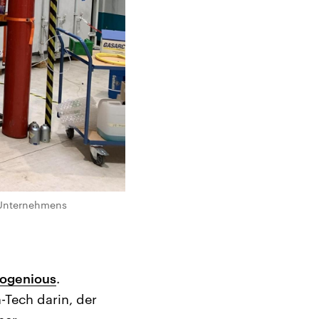
p-Unternehmens
ogenious
.
-Tech darin, der