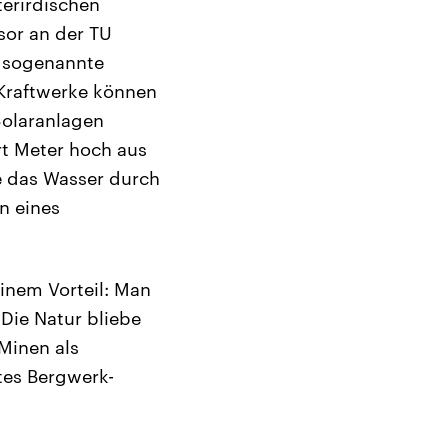
terirdischen
sor an der TU
, sogenannte
 Kraftwerke können
Solaranlagen
rt Meter hoch aus
e das Wasser durch
en eines
inem Vorteil: Man
Die Natur bliebe
Minen als
tes Bergwerk-