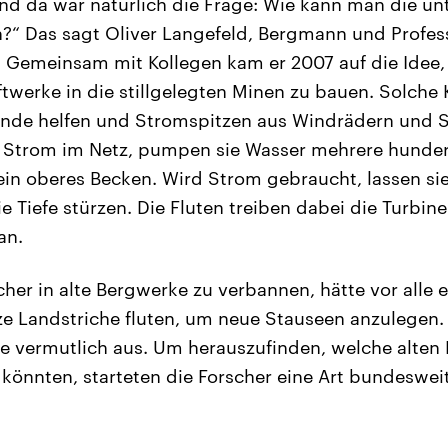
d da war natürlich die Frage: Wie kann man die un
?“ Das sagt Oliver Langefeld, Bergmann und Profes
. Gemeinsam mit Kollegen kam er 2007 auf die Idee
werke in die stillgelegten Minen zu bauen. Solche
ende helfen und Stromspitzen aus Windrädern und 
iel Strom im Netz, pumpen sie Wasser mehrere hunde
ein oberes Becken. Wird Strom gebraucht, lassen si
e Tiefe stürzen. Die Fluten treiben dabei die Turbin
an.
er in alte Bergwerke zu verbannen, hätte vor alle e
e Landstriche fluten, um neue Stauseen anzulegen. 
te vermutlich aus. Um herauszufinden, welche alten 
könnten, starteten die Forscher eine Art bundeswei