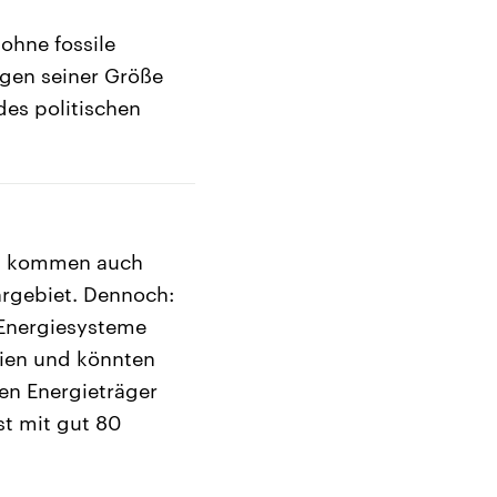
ohne fossile
gen seiner Größe
des politischen
is kommen auch
hrgebiet. Dennoch:
r Energiesysteme
rien und könnten
en Energieträger
st mit gut 80