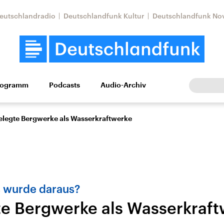
eutschlandradio
Deutschlandfunk Kultur
Deutschlandfunk No
rogramm
Podcasts
Audio-Archiv
Wirtschaft
Wissen
Kultur
Europa
Gesellschaf
gelegte Bergwerke als Wasserkraftwerke
s wurde daraus?
gte Bergwerke als Wasserkraf
Nahostkonflikt
Iran
le Beiträge,
Aktuelle Lage und
Aktuelle Lage und