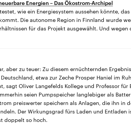
rneuerbare Energien – Das Ökostrom-Archipel
testet, wie ein Energiesystem aussehen könnte, das 
skommt. Die autonome Region in Finnland wurde we
hältnissen für das Projekt ausgewählt. Und wegen 
r, aber zu teuer: Zu diesem ernüchternden Ergebn
 Deutschland, etwa zur Zeche Prosper Haniel im Ru
ht, sagt Oliver Langefelds Kollege und Professor fü
Immerhin seien Pumpspeicher langlebiger als Batte
rom preiswerter speichern als Anlagen, die ihn in d
ndeln. Der Wirkungsgrad fürs Laden und Entladen i
st doppelt so hoch.