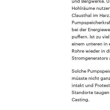
und Bergwerke. Un
Hohlräume nutzen
Clausthal im Harz
Pumpspeicherkraft
bei der Energiew
puffern. Ist zu v
einem unteren in 
Rohre wieder in di
Stromgenerators 
Solche Pumpspeich
müsste nicht ganz
intakt und Protes
Standorte taugen 
Casting.