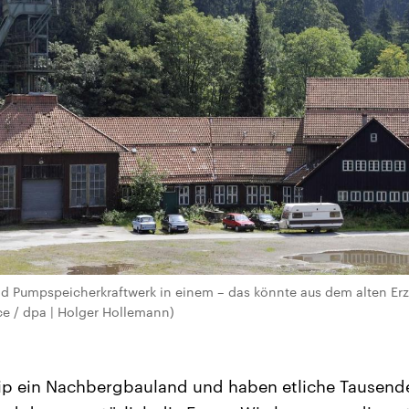
nd Pumpspeicherkraftwerk in einem – das könnte aus dem alten Er
nce / dpa | Holger Hollemann)
zip ein Nachbergbauland und haben etliche Tausend