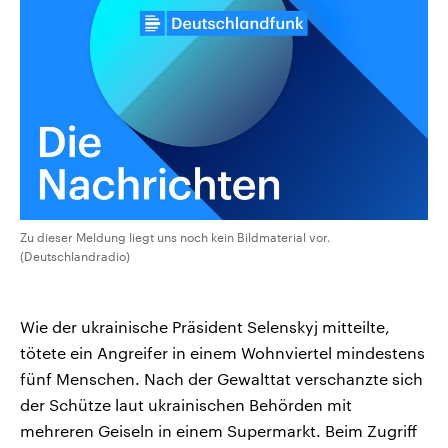
CDU, SPD und FDP regiert.-
aktuelle Weltgeschehen.
Umfragen, Prognosen,
Wahlprogramme, aktuelle Berichte
Sendungen
Programm
Podcasts
und Hintergründe zu den Parteien
und Kandidaten der anstehenden
Wahl.
Audio-Archiv
Zu dieser Meldung liegt uns noch kein Bildmaterial vor.
(Deutschlandradio)
Wie der ukrainische Präsident Selenskyj mitteilte,
tötete ein Angreifer in einem Wohnviertel mindestens
fünf Menschen. Nach der Gewalttat verschanzte sich
der Schütze laut ukrainischen Behörden mit
mehreren Geiseln in einem Supermarkt. Beim Zugriff