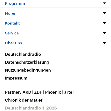
Programm
Programm
Hören
Alle Sendungen
Livestream
Kontakt
Die Nachrichten
Audios
Hörerservice
Service
Nachrichtenleicht
Podcasts
Social Media
FAQ
Über uns
Neue Beiträge auf dlf.de
Deutschlandfunk App
Newsletter
Deutschlandradio
Themen-Schwerpunkte
Nachrichten App
Deutschlandradio
Veranstaltungen
Presse
Frequenzen
Datenschutzerklärung
Musikliste
Ausbildung und Karriere
Nutzungsbedingungen
RSS
Transparenz
Impressum
Korrekturen
Barrierefreiheit
Partner
ARD
|
ZDF
|
Phoenix
|
arte
|
Chronik der Mauer
Deutschlandradio © 2026