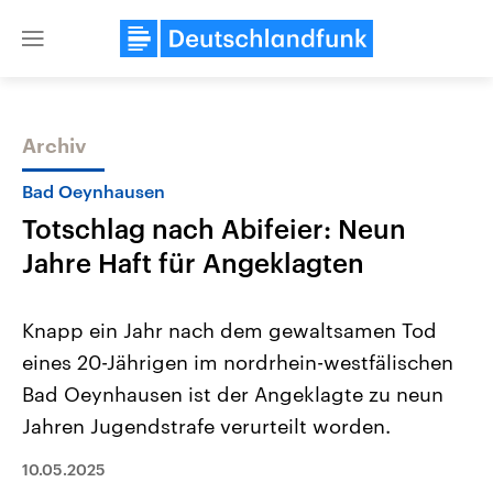
Close
menu
Archiv
Themen
Bad Oeynhausen
Totschlag nach Abifeier: Neun
Jahre Haft für Angeklagten
Knapp ein Jahr nach dem gewaltsamen Tod
eines 20-Jährigen im nordrhein-westfälischen
Landtagswahl Sachsen-Anhalt
USA
Bad Oeynhausen ist der Angeklagte zu neun
2026
Aktuelle Beiträge, Analys
Alle Informationen
Hintergründe
Jahren Jugendstrafe verurteilt worden.
Sachsen-Anhalt wählt am 6.
Wirtschaftlich und militäri
September 2026 einen neuen
gehören die Vereinigten S
10.05.2025
Landtag. Seit 2021 wird das
den mächtigsten Ländern 
Bundesland von einer Koalition aus
mit großem Einfluss auf d