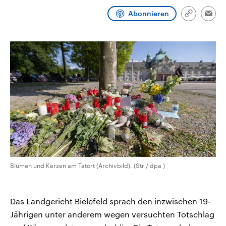
CDU, SPD und FDP regiert.-
aktuelle Weltgeschehen.
Abonnieren
Umfragen, Prognosen,
Link
Emai
Wahlprogramme, aktuelle Berichte
kopieren/te
Sendungen
Programm
Podcasts
und Hintergründe zu den Parteien
und Kandidaten der anstehenden
Wahl.
Audio-Archiv
Blumen und Kerzen am Tatort (Archivbild). (Str / dpa )
Das Landgericht Bielefeld sprach den inzwischen 19-
Jährigen unter anderem wegen versuchten Totschlag