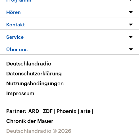
Programm
Hören
Alle Sendungen
Livestream
Kontakt
Die Nachrichten
Audios
Hörerservice
Service
Nachrichtenleicht
Podcasts
Social Media
FAQ
Über uns
Neue Beiträge auf dlf.de
Deutschlandfunk App
Newsletter
Deutschlandradio
Themen-Schwerpunkte
Nachrichten App
Deutschlandradio
Veranstaltungen
Presse
Frequenzen
Datenschutzerklärung
Musikliste
Ausbildung und Karriere
Nutzungsbedingungen
RSS
Transparenz
Impressum
Korrekturen
Barrierefreiheit
Partner
ARD
|
ZDF
|
Phoenix
|
arte
|
Chronik der Mauer
Deutschlandradio © 2026