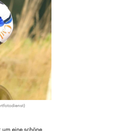
rtfotodienst)
it um eine schöne