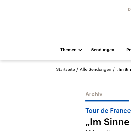
D
Themen
Sendungen
P
Die Nachrichten
Politik
/
/
Startseite
Alle Sendungen
„Im Sin
Hörspiel und Feature
Musik
Archiv
Tour de France
„Im Sinne
Landtagswahl Sachsen-
USA
Anhalt 2026
Aktuel