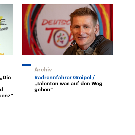
Archiv
„Die
Radrennfahrer Greipel
„Talenten was auf den Weg
nd
geben“
äsenz“