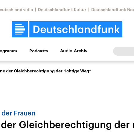
eutschlandradio
Deutschlandfunk Kultur
Deutschlandfunk No
rogramm
Podcasts
Audio-Archiv
Wirtschaft
Wissen
Kultur
Europa
Gesellschaf
ne der Gleichberechtigung der richtige Weg“
 der Frauen
 der Gleichberechtigung der 
Nahostkonflikt
Iran
le Beiträge,
Aktuelle Lage und
Aktuelle Lage und