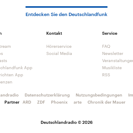
Entdecken Sie den Deutschlandfunk
n
Kontakt
Service
tream
Hörerservice
FAQ
os
Social Media
Newsletter
asts
Veranstaltunge
schlandfunk App
Musikliste
richten App
RSS
uenzen
landradio
Datenschutzerklärung
Nutzungsbedingungen
I
Partner
ARD
ZDF
Phoenix
arte
Chronik der Mauer
Deutschlandradio © 2026