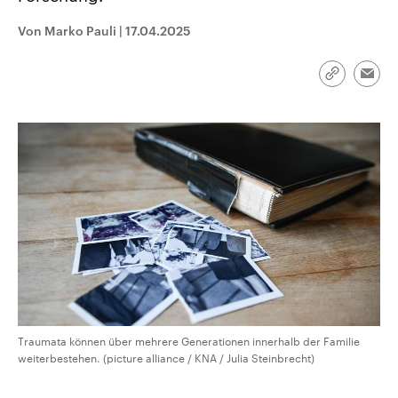
CDU, SPD und FDP regiert.-
aktuelle Weltgeschehen.
Umfragen, Prognosen,
Von Marko Pauli
|
17.04.2025
Wahlprogramme, aktuelle Berichte
Sendungen
Programm
Podcasts
und Hintergründe zu den Parteien
und Kandidaten der anstehenden
Link
Wahl.
Emai
kopieren/te
Audio-Archiv
Traumata können über mehrere Generationen innerhalb der Familie
weiterbestehen. (picture alliance / KNA / Julia Steinbrecht)