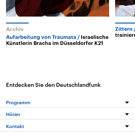
Archiv
Zittern
trainie
Aufarbeitung von Traumata
Israelische
Künstlerin Bracha im Düsseldorfer K21
Entdecken Sie den Deutschlandfunk
Programm
Programm
Hören
Alle Sendungen
Livestream
Kontakt
Die Nachrichten
Audios