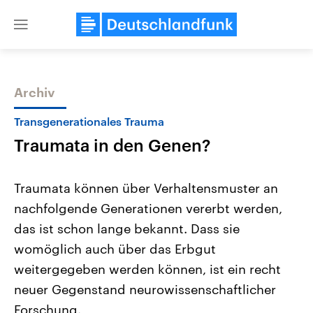
Close
menu
Archiv
Themen
Transgenerationales Trauma
Traumata in den Genen?
Traumata können über Verhaltensmuster an
nachfolgende Generationen vererbt werden,
das ist schon lange bekannt. Dass sie
Landtagswahl Sachsen-Anhalt
USA
womöglich auch über das Erbgut
2026
Aktuelle Beiträge, Analys
Alle Informationen
weitergegeben werden können, ist ein recht
Hintergründe
Sachsen-Anhalt wählt am 6.
Wirtschaftlich und militäri
neuer Gegenstand neurowissenschaftlicher
September 2026 einen neuen
gehören die Vereinigten S
Landtag. Seit 2021 wird das
den mächtigsten Ländern 
Forschung.
Bundesland von einer Koalition aus
mit großem Einfluss auf d