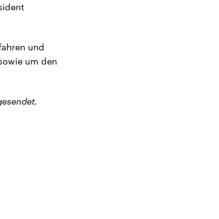
sident
efahren und
e sowie um den
gesendet.