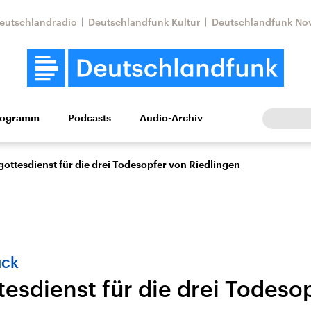
eutschlandradio
Deutschlandfunk Kultur
Deutschlandfunk No
rogramm
Podcasts
Audio-Archiv
Wirtschaft
Wissen
Kultur
Europa
Gesellschaf
ottesdienst für die drei Todesopfer von Riedlingen
ück
tesdienst für die drei Todeso
Nahostkonflikt
Iran
le Beiträge,
Aktuelle Lage und
Aktuelle Lage und