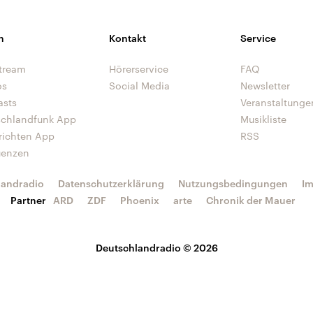
n
Kontakt
Service
tream
Hörerservice
FAQ
os
Social Media
Newsletter
asts
Veranstaltunge
schlandfunk App
Musikliste
richten App
RSS
uenzen
landradio
Datenschutzerklärung
Nutzungsbedingungen
I
Partner
ARD
ZDF
Phoenix
arte
Chronik der Mauer
Deutschlandradio © 2026