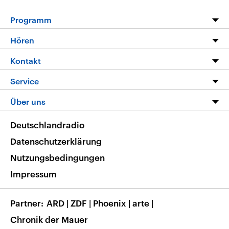
Programm
Programm
Hören
Alle Sendungen
Livestream
Kontakt
Die Nachrichten
Audios
Hörerservice
Service
Nachrichtenleicht
Podcasts
Social Media
FAQ
Über uns
Neue Beiträge auf dlf.de
Deutschlandfunk App
Newsletter
Deutschlandradio
Themen-Schwerpunkte
Nachrichten App
Deutschlandradio
Veranstaltungen
Presse
Frequenzen
Datenschutzerklärung
Musikliste
Ausbildung und Karriere
Nutzungsbedingungen
RSS
Transparenz
Impressum
Korrekturen
Barrierefreiheit
Partner
ARD
|
ZDF
|
Phoenix
|
arte
|
Chronik der Mauer