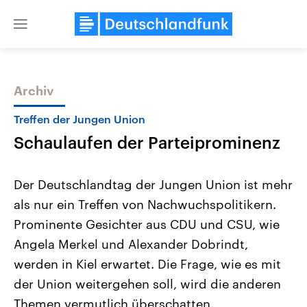
Close
menu
Archiv
Themen
Treffen der Jungen Union
Schaulaufen der Parteiprominenz
Der Deutschlandtag der Jungen Union ist mehr
als nur ein Treffen von Nachwuchspolitikern.
Prominente Gesichter aus CDU und CSU, wie
Landtagswahl Sachsen-Anhalt
USA
Angela Merkel und Alexander Dobrindt,
2026
Aktuelle Beiträge, Analys
Alle Informationen
werden in Kiel erwartet. Die Frage, wie es mit
Hintergründe
Sachsen-Anhalt wählt am 6.
Wirtschaftlich und militäri
der Union weitergehen soll, wird die anderen
September 2026 einen neuen
gehören die Vereinigten S
Landtag. Seit 2021 wird das
den mächtigsten Ländern 
Themen vermutlich überschatten.
Bundesland von einer Koalition aus
mit großem Einfluss auf d