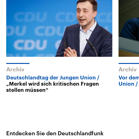
Archiv
Archiv
Deutschlandtag der Jungen Union
Vor dem
„Merkel wird sich kritischen Fragen
Union
stellen müssen“
Entdecken Sie den Deutschlandfunk