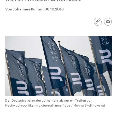
CDU, SPD und FDP regiert.-
aktuelle Weltgeschehen.
Umfragen, Prognosen,
Von Johannes Kulms
|
06.10.2018
Wahlprogramme, aktuelle Berichte
Sendungen
Programm
Podcasts
und Hintergründe zu den Parteien
und Kandidaten der anstehenden
Link
Wahl.
Emai
kopieren/te
Audio-Archiv
Der Deutschlandtag der JU ist mehr als nur ein Treffen von
Nachwuchspolitikern (picture-alliance / dpa / Monika Skolimowska)