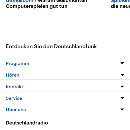
Gamescom
Warum Geschichten
Spiele
Computerspielen gut tun
die neu
Entdecken Sie den Deutschlandfunk
Programm
Programm
Hören
Alle Sendungen
Livestream
Kontakt
Die Nachrichten
Audios
Hörerservice
Service
Nachrichtenleicht
Podcasts
Social Media
FAQ
Über uns
Neue Beiträge auf dlf.de
Deutschlandfunk App
Newsletter
Deutschlandradio
Themen-Schwerpunkte
Nachrichten App
Deutschlandradio
Veranstaltungen
Presse