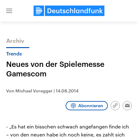
Close
menu
Archiv
Themen
Trends
Neues von der Spielemesse
Gamescom
Von Michael Voregger
|
14.08.2014
Abonnieren
Landtagswahl Sachsen-Anhalt
USA
Link
Emai
2026
Aktuelle Beiträge, Analys
kopieren/te
Alle Informationen
Hintergründe
Sachsen-Anhalt wählt am 6.
Wirtschaftlich und militäri
- „Es hat ein bisschen schwach angefangen finde ich
September 2026 einen neuen
gehören die Vereinigten S
Landtag. Seit 2021 wird das
den mächtigsten Ländern 
– von den neuen habe ich noch keine, es zahlt sich
Bundesland von einer Koalition aus
mit großem Einfluss auf d