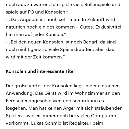
CDU, SPD und FDP regiert.-
aktuelle Weltgeschehen.
noch aus zu warten. Ich spiele viele Rollenspiele und
Umfragen, Prognosen,
spiele auf PC und Konsolen.“
Wahlprogramme, aktuelle Berichte
Sendungen
Programm
Podcasts
und Hintergründe zu den Parteien
- „Das Angebot ist noch sehr mau. In Zukunft wird
und Kandidaten der anstehenden
natürlich noch einiges kommen – Gutes. Exklusivtitel
Wahl.
Audio-Archiv
hat man auf jeder Konsole.“
- „Bei den neuen Konsolen ist noch Bedarf, da sind
noch nicht ganz so viele Spiele draußen, aber das
wird mit der Zeit kommen.“
Konsolen und interessante Titel
Der große Vorteil der Konsolen liegt in der einfachen
Anwendung. Das Gerät wird im Wohnzimmer an den
Fernseher angeschlossen und schon kann es
losgehen. Man hat keinen Ärger mit sich sträubenden
Spielen – wie es immer noch bei vielen Computern
vorkommt. Lukas Schmid ist Redakteur beim