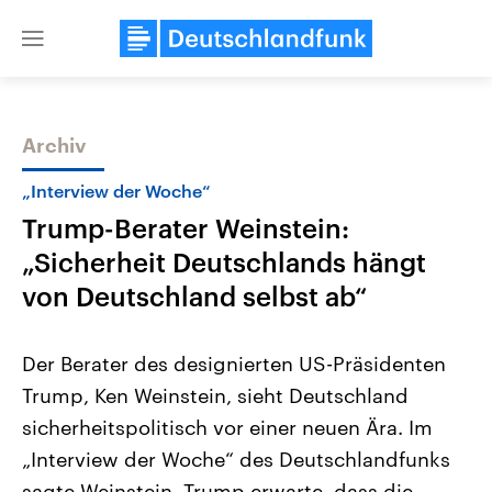
Close
menu
Archiv
Themen
„Interview der Woche“
Trump-Berater Weinstein:
„Sicherheit Deutschlands hängt
von Deutschland selbst ab“
Der Berater des designierten US-Präsidenten
Landtagswahl Sachsen-Anhalt
USA
Trump, Ken Weinstein, sieht Deutschland
2026
Aktuelle Beiträge, Analys
Alle Informationen
Hintergründe
sicherheitspolitisch vor einer neuen Ära. Im
Sachsen-Anhalt wählt am 6.
Wirtschaftlich und militäri
September 2026 einen neuen
gehören die Vereinigten S
„Interview der Woche“ des Deutschlandfunks
Landtag. Seit 2021 wird das
den mächtigsten Ländern 
Bundesland von einer Koalition aus
sagte Weinstein, Trump erwarte, dass die
mit großem Einfluss auf d