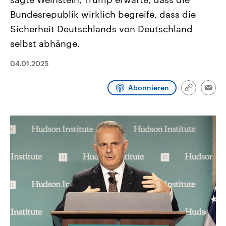
CDU, SPD und FDP regiert.-
aktuelle Weltgeschehen.
Bundesrepublik wirklich begreife, dass die
Umfragen, Prognosen,
Wahlprogramme, aktuelle Berichte
Sicherheit Deutschlands von Deutschland
Sendungen
Programm
Podcasts
und Hintergründe zu den Parteien
und Kandidaten der anstehenden
selbst abhänge.
Wahl.
Audio-Archiv
04.01.2025
Abonnieren
Link
Emai
kopieren/te