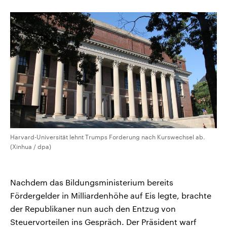
CDU, SPD und FDP regiert.-
aktuelle Weltgeschehen.
Umfragen, Prognosen,
Wahlprogramme, aktuelle Berichte
Sendungen
Programm
Podcasts
und Hintergründe zu den Parteien
und Kandidaten der anstehenden
Wahl.
Audio-Archiv
Harvard-Universität lehnt Trumps Forderung nach Kurswechsel ab.
(Xinhua / dpa)
Nachdem das Bildungsministerium bereits
Fördergelder in Milliardenhöhe auf Eis legte, brachte
der Republikaner nun auch den Entzug von
Steuervorteilen ins Gespräch. Der Präsident warf