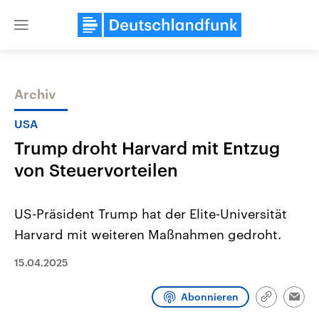
Close
menu
Archiv
Themen
USA
Trump droht Harvard mit Entzug
von Steuervorteilen
US-Präsident Trump hat der Elite-Universität
Harvard mit weiteren Maßnahmen gedroht.
Landtagswahl Sachsen-Anhalt
USA
2026
Aktuelle Beiträge, Analys
15.04.2025
Alle Informationen
Hintergründe
Sachsen-Anhalt wählt am 6.
Wirtschaftlich und militäri
September 2026 einen neuen
gehören die Vereinigten S
Abonnieren
Link
Emai
Landtag. Seit 2021 wird das
den mächtigsten Ländern 
kopieren/te
Bundesland von einer Koalition aus
mit großem Einfluss auf d