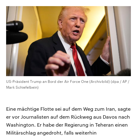
CDU, SPD und FDP regiert.-
aktuelle Weltgeschehen.
Umfragen, Prognosen,
Wahlprogramme, aktuelle Berichte
Sendungen
Programm
Podcasts
und Hintergründe zu den Parteien
und Kandidaten der anstehenden
Wahl.
Audio-Archiv
US-Präsident Trump an Bord der Air Force One (Archivbild) (dpa / AP /
Mark Schiefelbein)
Eine mächtige Flotte sei auf dem Weg zum Iran, sagte
er vor Journalisten auf dem Rückweg aus Davos nach
Washington. Er habe der Regierung in Teheran einen
Militärschlag angedroht, falls weiterhin