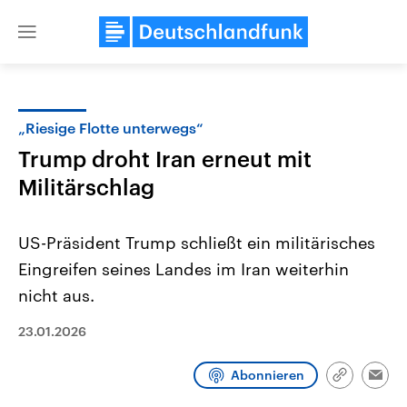
Close
menu
„Riesige Flotte unterwegs“
Themen
Trump droht Iran erneut mit
Militärschlag
US-Präsident Trump schließt ein militärisches
Eingreifen seines Landes im Iran weiterhin
nicht aus.
Landtagswahl Sachsen-Anhalt
USA
23.01.2026
2026
Aktuelle Beiträge, Analys
Alle Informationen
Hintergründe
Sachsen-Anhalt wählt am 6.
Wirtschaftlich und militäri
September 2026 einen neuen
gehören die Vereinigten S
Abonnieren
Link
Emai
Landtag. Seit 2021 wird das
den mächtigsten Ländern 
kopieren/te
Bundesland von einer Koalition aus
mit großem Einfluss auf d