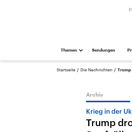
D
Themen
Sendungen
P
Die Nachrichten
Politik
/
/
Startseite
Die Nachrichten
Trump 
Hörspiel und Feature
Musik
Archiv
Krieg in der Uk
Trump dro
Landtagswahl Sachsen-
USA
Anhalt 2026
Aktuel