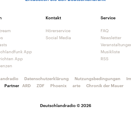
n
Kontakt
Service
tream
Hörerservice
FAQ
os
Social Media
Newsletter
asts
Veranstaltunge
schlandfunk App
Musikliste
richten App
RSS
uenzen
landradio
Datenschutzerklärung
Nutzungsbedingungen
I
Partner
ARD
ZDF
Phoenix
arte
Chronik der Mauer
Deutschlandradio © 2026