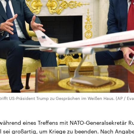
rifft US-Präsident Trump zu Gesprächen im Weißen Haus. (AP / Eva
ährend eines Treffens mit NATO-Generalsekretär Ru
l sei großartig, um Kriege zu beenden. Nach Angabe