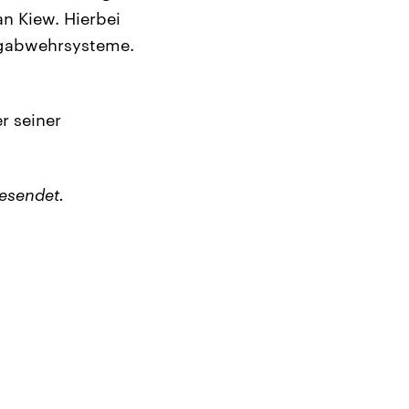
an Kiew. Hierbei
lugabwehrsysteme.
r seiner
esendet.