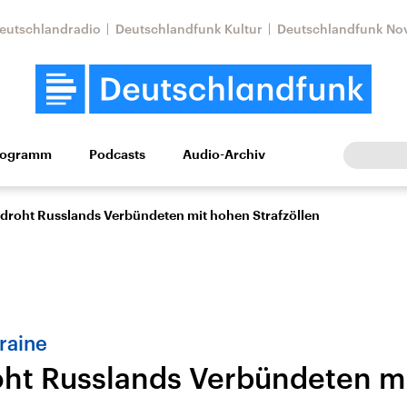
eutschlandradio
Deutschlandfunk Kultur
Deutschlandfunk No
rogramm
Podcasts
Audio-Archiv
Wirtschaft
Wissen
Kultur
Europa
Gesellschaf
droht Russlands Verbündeten mit hohen Strafzöllen
raine
ht Russlands Verbündeten m
Nahostkonflikt
Iran
le Beiträge,
Aktuelle Lage und
Aktuelle Lage und