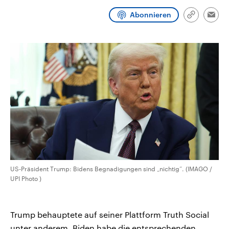
CDU, SPD und FDP regiert.-
aktuelle Weltgeschehen.
Umfragen, Prognosen,
Abonnieren
Link
Emai
Wahlprogramme, aktuelle Berichte
kopieren/te
Sendungen
Programm
Podcasts
und Hintergründe zu den Parteien
und Kandidaten der anstehenden
Wahl.
Audio-Archiv
US-Präsident Trump: Bidens Begnadigungen sind „nichtig“. (IMAGO /
UPI Photo )
Trump behauptete auf seiner Plattform Truth Social
unter anderem, Biden habe die entsprechenden