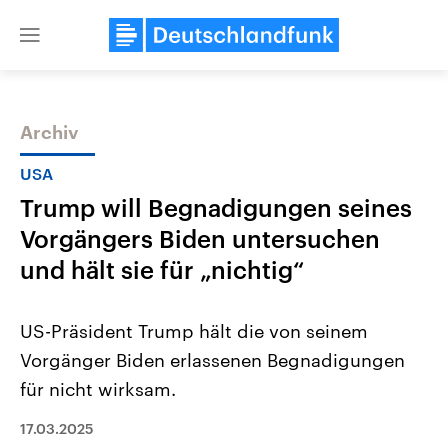
Close
menu
Archiv
Themen
USA
Trump will Begnadigungen seines
Vorgängers Biden untersuchen
und hält sie für „nichtig“
US-Präsident Trump hält die von seinem
Landtagswahl Sachsen-Anhalt
USA
Vorgänger Biden erlassenen Begnadigungen
2026
Aktuelle Beiträge, Analys
Alle Informationen
Hintergründe
für nicht wirksam.
Sachsen-Anhalt wählt am 6.
Wirtschaftlich und militäri
September 2026 einen neuen
gehören die Vereinigten S
Landtag. Seit 2021 wird das
17.03.2025
den mächtigsten Ländern 
Bundesland von einer Koalition aus
mit großem Einfluss auf d