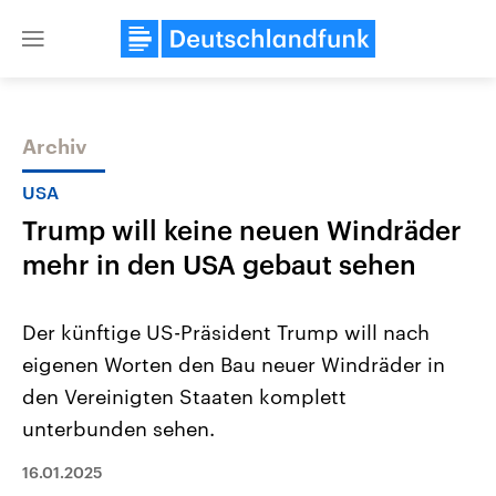
Close
menu
Archiv
Themen
USA
Trump will keine neuen Windräder
mehr in den USA gebaut sehen
Der künftige US-Präsident Trump will nach
eigenen Worten den Bau neuer Windräder in
Landtagswahl Sachsen-Anhalt
USA
den Vereinigten Staaten komplett
2026
Aktuelle Beiträge, Analys
Alle Informationen
Hintergründe
unterbunden sehen.
Sachsen-Anhalt wählt am 6.
Wirtschaftlich und militäri
September 2026 einen neuen
gehören die Vereinigten S
16.01.2025
Landtag. Seit 2021 wird das
den mächtigsten Ländern 
Bundesland von einer Koalition aus
mit großem Einfluss auf d