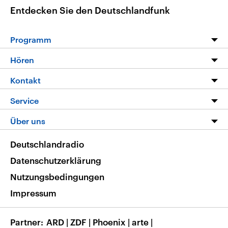
Entdecken Sie den Deutschlandfunk
Programm
Programm
Hören
Alle Sendungen
Livestream
Kontakt
Die Nachrichten
Audios
Hörerservice
Service
Nachrichtenleicht
Podcasts
Social Media
FAQ
Über uns
Neue Beiträge auf dlf.de
Deutschlandfunk App
Newsletter
Deutschlandradio
Themen-Schwerpunkte
Nachrichten App
Deutschlandradio
Veranstaltungen
Presse
Frequenzen
Datenschutzerklärung
Musikliste
Ausbildung und Karriere
Nutzungsbedingungen
RSS
Transparenz
Impressum
Korrekturen
Barrierefreiheit
Partner
ARD
|
ZDF
|
Phoenix
|
arte
|