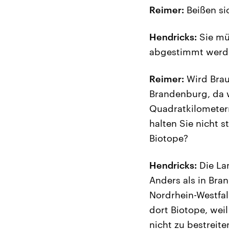
Reimer:
Beißen si
Hendricks:
Sie mü
abgestimmt werd
Reimer:
Wird Brau
Brandenburg, da w
Quadratkilometer
halten Sie nicht 
Biotope?
Hendricks:
Die La
Anders als in Bra
Nordrhein-Westfa
dort Biotope, weil
nicht zu bestreit