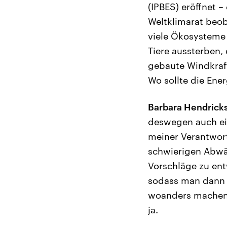
(IPBES) eröffnet 
Weltklimarat beoba
viele Ökosysteme 
Tiere aussterben,
gebaute Windkraf
Wo sollte die En
Barbara Hendricks
deswegen auch ei
meiner Verantwort
schwierigen Abwä
Vorschläge zu en
sodass man dann a
woanders machen 
ja.