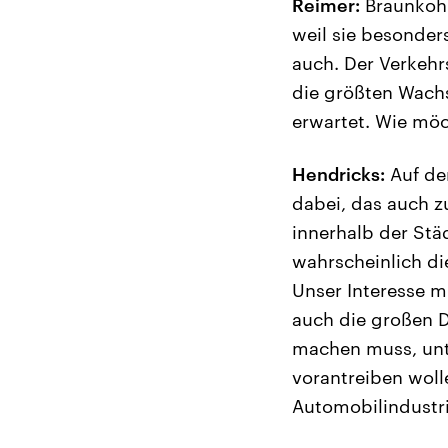
Reimer:
Braunkohl
weil sie besonders
auch. Der Verkehr
die größten Wach
erwartet. Wie mö
Hendricks:
Auf der
dabei, das auch z
innerhalb der Stä
wahrscheinlich die
Unser Interesse mu
auch die großen 
machen muss, unte
vorantreiben woll
Automobilindustri