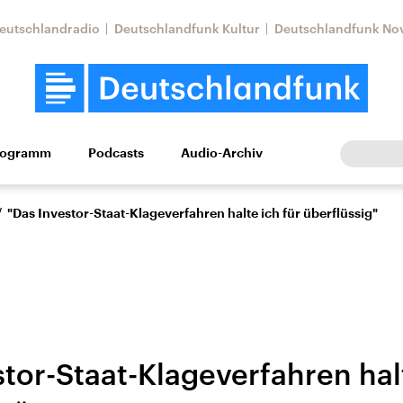
eutschlandradio
Deutschlandfunk Kultur
Deutschlandfunk No
rogramm
Podcasts
Audio-Archiv
Wirtschaft
Wissen
Kultur
Europa
Gesellschaf
/
"Das Investor-Staat-Klageverfahren halte ich für überflüssig"
tor-Staat-Klageverfahren halt
Nahostkonflikt
Iran
le Beiträge,
Aktuelle Lage und
Aktuelle Lage und