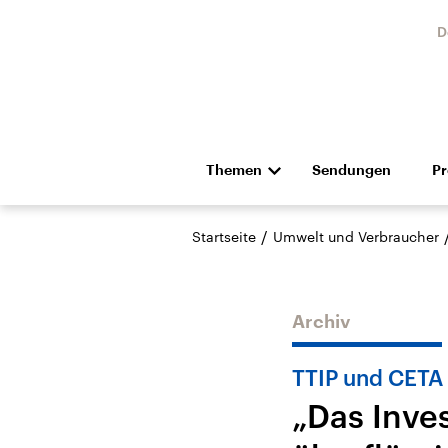
D
Themen
Sendungen
P
Die Nachrichten
Politik
/
Startseite
Umwelt und Verbraucher
Hörspiel und Feature
Musik
Archiv
TTIP und CETA
„Das Inves
Landtagswahl Sachsen-
USA
Anhalt 2026
Aktuel