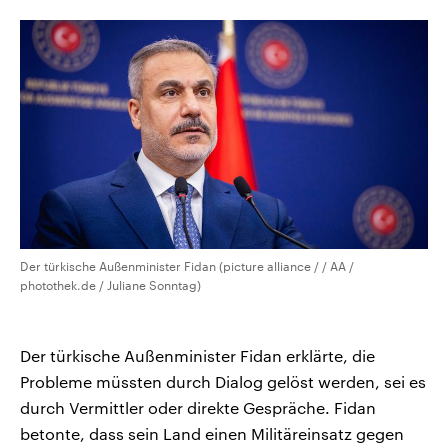
CDU, SPD und FDP regiert.-
aktuelle Weltgeschehen.
Umfragen, Prognosen,
Wahlprogramme, aktuelle Berichte
Sendungen
Programm
Podcasts
und Hintergründe zu den Parteien
und Kandidaten der anstehenden
Wahl.
Audio-Archiv
Der türkische Außenminister Fidan (picture alliance / / AA /
photothek.de / Juliane Sonntag)
Der türkische Außenminister Fidan erklärte, die
Probleme müssten durch Dialog gelöst werden, sei es
durch Vermittler oder direkte Gespräche. Fidan
betonte, dass sein Land einen Militäreinsatz gegen