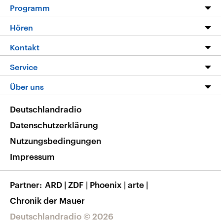
Programm
Programm
Hören
Alle Sendungen
Livestream
Kontakt
Die Nachrichten
Audios
Hörerservice
Service
Nachrichtenleicht
Podcasts
Social Media
FAQ
Über uns
Neue Beiträge auf dlf.de
Deutschlandfunk App
Newsletter
Deutschlandradio
Themen-Schwerpunkte
Nachrichten App
Deutschlandradio
Veranstaltungen
Presse
Frequenzen
Datenschutzerklärung
Musikliste
Ausbildung und Karriere
Nutzungsbedingungen
RSS
Transparenz
Impressum
Korrekturen
Barrierefreiheit
Partner
ARD
|
ZDF
|
Phoenix
|
arte
|
Chronik der Mauer
Deutschlandradio © 2026