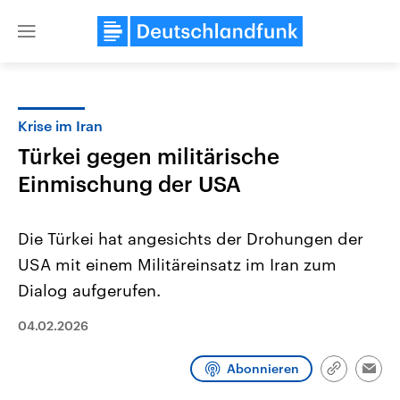
Close
menu
Krise im Iran
Themen
Türkei gegen militärische
Einmischung der USA
Die Türkei hat angesichts der Drohungen der
USA mit einem Militäreinsatz im Iran zum
Dialog aufgerufen.
Landtagswahl Sachsen-Anhalt
USA
04.02.2026
2026
Aktuelle Beiträge, Analys
Alle Informationen
Hintergründe
Sachsen-Anhalt wählt am 6.
Wirtschaftlich und militäri
September 2026 einen neuen
gehören die Vereinigten S
Abonnieren
Link
Emai
Landtag. Seit 2021 wird das
den mächtigsten Ländern 
kopieren/te
Bundesland von einer Koalition aus
mit großem Einfluss auf d