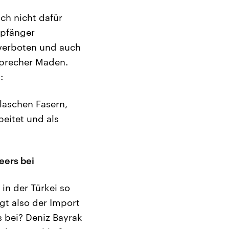
ch nicht dafür
mpfänger
 verboten und auch
sprecher Maden.
:
flaschen Fasern,
beitet und als
eers bei
in der Türkei so
ägt also der Import
 bei? Deniz Bayrak