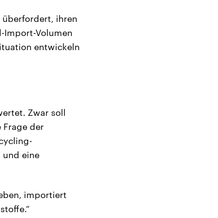
 überfordert, ihren
all-Import-Volumen
ituation entwickeln
ertet. Zwar soll
e Frage der
cycling-
 und eine
eben, importiert
toffe.“