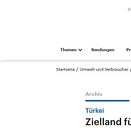
D
Themen
Sendungen
P
Die Nachrichten
Politik
/
Startseite
Umwelt und Verbraucher
Hörspiel und Feature
Musik
Archiv
Türkei
Zielland f
Landtagswahl Sachsen-
USA
Anhalt 2026
Aktuel