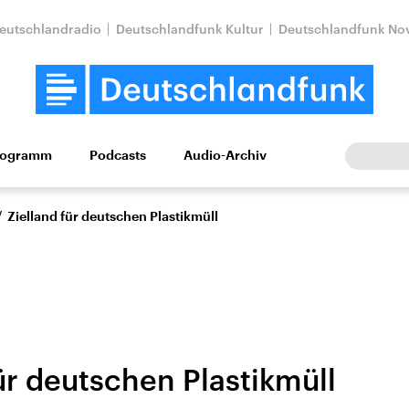
eutschlandradio
Deutschlandfunk Kultur
Deutschlandfunk No
rogramm
Podcasts
Audio-Archiv
Wirtschaft
Wissen
Kultur
Europa
Gesellschaf
/
Zielland für deutschen Plastikmüll
ür deutschen Plastikmüll
Nahostkonflikt
Iran
le Beiträge,
Aktuelle Lage und
Aktuelle Lage und