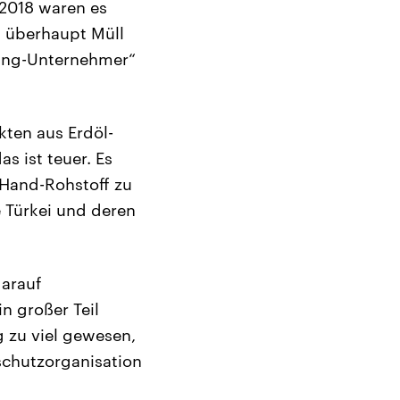
 2018 waren es
i überhaupt Müll
ling-Unternehmer“
kten aus Erdöl-
s ist teuer. Es
-Hand-Rohstoff zu
e Türkei und deren
darauf
n großer Teil
g zu viel gewesen,
schutzorganisation