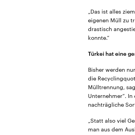
„Das ist alles zie
eigenen Müll zu t
drastisch angesti
konnte.“
Türkei hat eine g
Bisher werden nur
die Recyclingquot
Mülltrennung, sa
Unternehmer“. In 
nachträgliche Sort
„Statt also viel G
man aus dem Ausl