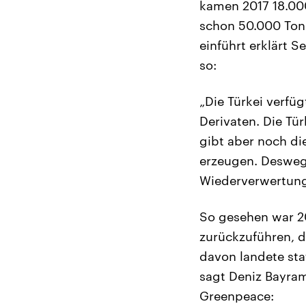
kamen 2017 18.000
schon 50.000 Tonn
einführt erklärt
so:
„Die Türkei verfü
Derivaten. Die Tür
gibt aber noch di
erzeugen. Deswege
Wiederverwertung 
So gesehen war 20
zurückzuführen, d
davon landete stat
sagt Deniz Bayram
Greenpeace: