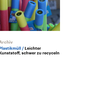
Archiv
Archiv
Plastikmüll
Leichter
Plastikmüll
W
Kunststoff, schwer zu recyceln
belegt: Müllm
steigt