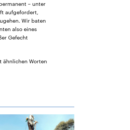
 permanent – unter
ft aufgefordert,
zugehen. Wir baten
nten also eines
ßer Gefecht
it ähnlichen Worten