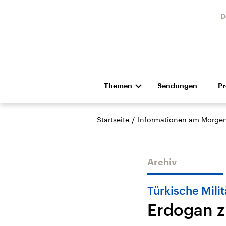
D
Themen
Sendungen
P
Die Nachrichten
Politik
/
Startseite
Informationen am Morge
Hörspiel und Feature
Musik
Archiv
Türkische Mili
Erdogan z
Landtagswahl Sachsen-
USA
Anhalt 2026
Aktuel