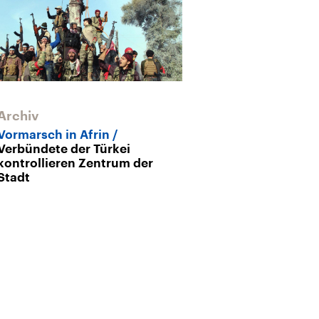
Archiv
Archiv
Vormarsch in Afrin
Türkisches Mil
Verbündete der Türkei
„Was die Türke
kontrollieren Zentrum der
ist falsch“
Stadt