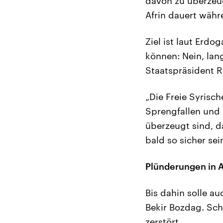
davon zu überzeu
Afrin dauert wäh
Ziel ist laut Erd
können: Nein, lang
Staatspräsident R
„Die Freie Syrisc
Sprengfallen und k
überzeugt sind, da
bald so sicher se
Plünderungen in A
Bis dahin solle au
Bekir Bozdag. Sch
zerstört.