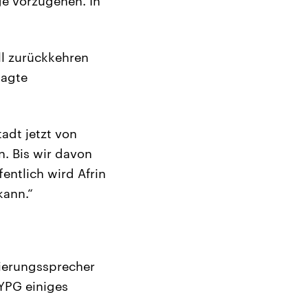
e vorzugehen. In
ll zurückkehren
sagte
adt jetzt von
n. Bis wir davon
fentlich wird Afrin
kann.“
gierungssprecher
 YPG einiges