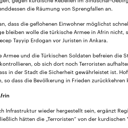
gen, gegen kurdische Rebellen im Sindschar-Gebirg
renddessen die Räumung von Sprengfallen an.
ogan, dass die geflohenen Einwohner möglichst schne
e bleiben wolle die türkische Armee in Afrin nicht, 
ecep Tayyip Erdogan vor Juristen in Ankara.
he Armee und die Türkischen Soldaten befreien die St
ontrollieren, ob sich dort noch Terroristen aufhalte
ss in der Stadt die Sicherheit gewährleistet ist. Hof
in, so dass die Bevölkerung in Frieden zurückkehren 
frin
ch Infrastruktur wieder hergestellt sein, ergänzt Re
ließlich hätten die „Terroristen“ von der kurdischen