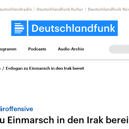
eutschlandradio
Deutschlandfunk Kultur
Deutschlandfunk No
rogramm
Podcasts
Audio-Archiv
Wirtschaft
Wissen
Kultur
Europa
Gesellschaf
/
n
Erdogan zu Einmarsch in den Irak bereit
täroffensive
u Einmarsch in den Irak berei
Nahostkonflikt
Iran
le Beiträge,
Aktuelle Lage und
Aktuelle Lage und