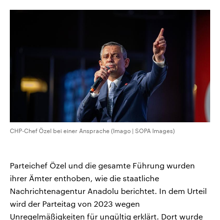
CDU, SPD und FDP regiert.-
aktuelle Weltgeschehen.
Umfragen, Prognosen,
Wahlprogramme, aktuelle Berichte
Sendungen
Programm
Podcasts
und Hintergründe zu den Parteien
und Kandidaten der anstehenden
Wahl.
Audio-Archiv
CHP-Chef Özel bei einer Ansprache (Imago | SOPA Images)
Parteichef Özel und die gesamte Führung wurden
ihrer Ämter enthoben, wie die staatliche
Nachrichtenagentur Anadolu berichtet. In dem Urteil
wird der Parteitag von 2023 wegen
Unregelmäßigkeiten für ungültig erklärt. Dort wurde