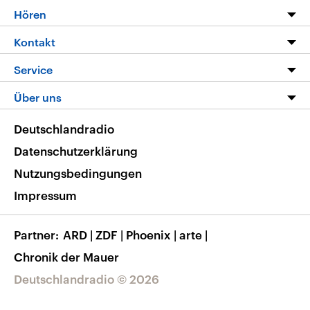
Programm
Hören
Alle Sendungen
Livestream
Kontakt
Die Nachrichten
Audios
Hörerservice
Service
Nachrichtenleicht
Podcasts
Social Media
FAQ
Über uns
Neue Beiträge auf dlf.de
Deutschlandfunk App
Newsletter
Deutschlandradio
Themen-Schwerpunkte
Nachrichten App
Deutschlandradio
Veranstaltungen
Presse
Frequenzen
Datenschutzerklärung
Musikliste
Ausbildung und Karriere
Nutzungsbedingungen
RSS
Transparenz
Impressum
Korrekturen
Barrierefreiheit
Partner
ARD
|
ZDF
|
Phoenix
|
arte
|
Chronik der Mauer
Deutschlandradio © 2026