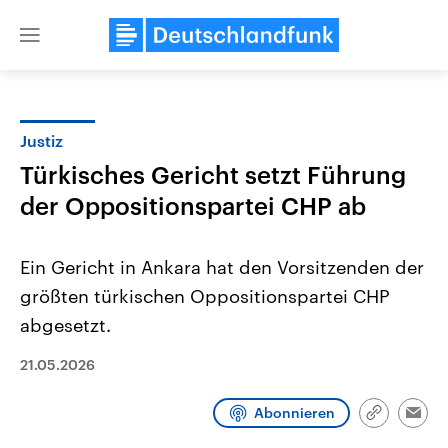
Close
menu
Justiz
Themen
Türkisches Gericht setzt Führung
der Oppositionspartei CHP ab
Ein Gericht in Ankara hat den Vorsitzenden der
größten türkischen Oppositionspartei CHP
abgesetzt.
Landtagswahl Sachsen-Anhalt
USA
21.05.2026
2026
Aktuelle Beiträge, Analys
Alle Informationen
Hintergründe
Sachsen-Anhalt wählt am 6.
Wirtschaftlich und militäri
September 2026 einen neuen
gehören die Vereinigten S
Abonnieren
Link
Emai
Landtag. Seit 2021 wird das
den mächtigsten Ländern 
kopieren/te
Bundesland von einer Koalition aus
mit großem Einfluss auf d