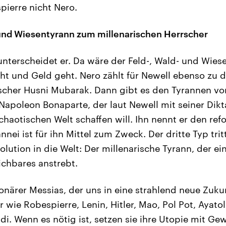
pierre nicht Nero.
und Wiesentyrann zum millenarischen Herrscher
nterscheidet er. Da wäre der Feld-, Wald- und Wies
ht und Geld geht. Nero zählt für Newell ebenso zu d
scher Husni Mubarak. Dann gibt es den Tyrannen vo
 Napoleon Bonaparte, der laut Newell mit seiner Dikt
chaotischen Welt schaffen will. Ihn nennt er den ref
nnei ist für ihn Mittel zum Zweck. Der dritte Typ trit
lution in die Welt: Der millenarische Tyrann, der ei
ichbares anstrebt.
tionärer Messias, der uns in eine strahlend neue Zuku
 wie Robespierre, Lenin, Hitler, Mao, Pol Pot, Ayat
i. Wenn es nötig ist, setzen sie ihre Utopie mit Gew