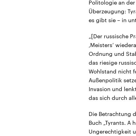
Politologie an de
Überzeugung: Tyr
es gibt sie – in 
„[Der russische Pr
‚Meisters‘ wieder
Ordnung und Stabi
das riesige russi
Wohlstand nicht f
Außenpolitik setz
Invasion und lenk
das sich durch al
Die Betrachtung de
Buch „Tyrants. A h
Ungerechtigkeit u