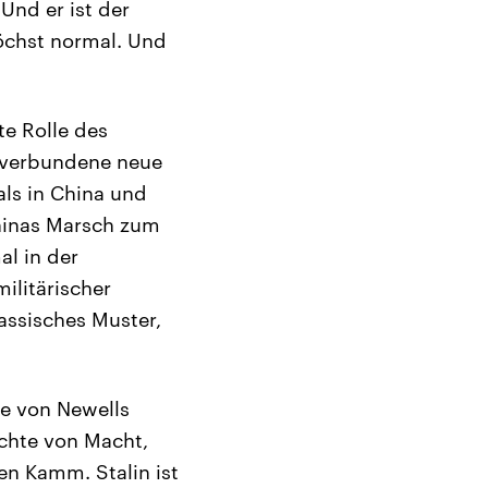
Und er ist der
öchst normal. Und
te Rolle des
t verbundene neue
als in China und
Chinas Marsch zum
al in der
ilitärischer
assisches Muster,
ke von Newells
hichte von Macht,
en Kamm. Stalin ist