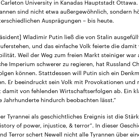
r Carleton University in Kanadas Hauptstadt Ottawa. 
annen sind nicht etwa außergewöhnlich, sondern h
unterschiedlichen Ausprägungen – bis heute.
äsident] Wladimir Putin ließ die von Stalin ausgefüll
auferstehen, und das einfache Volk feierte die dami
lität. Weil der Weg zum freien Markt steiniger war 
sche Imperium schwerer zu regieren, hat Russland 
olgen können. Stattdessen will Putin sich ein Denkm
en. Er beeindruckt sein Volk mit Provokationen und m
t damit von fehlenden Wirtschaftserfolgen ab. Ein kl
le Jahrhunderte hindurch beobachten lässt.“
r Tyrannei als geschichtliches Ereignis ist die Stär
istory of power, injustice, & terror“. In dieser Gesc
nd Terror schert Newell nicht alle Tyrannen über ein