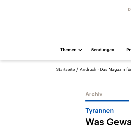
D
Themen
Sendungen
P
Die Nachrichten
Politik
/
Startseite
Andruck - Das Magazin für 
Hörspiel und Feature
Musik
Archiv
Tyrannen
Was Gewal
Landtagswahl Sachsen-
USA
Anhalt 2026
Aktuel