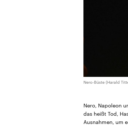
Nero-Büste (Harald Titt
Nero, Napoleon un
das heißt Tod, Ha
Ausnahmen, um ein