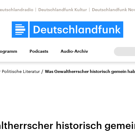
eutschlandradio
Deutschlandfunk Kultur
Deutschlandfunk No
rogramm
Podcasts
Audio-Archiv
Wirtschaft
Wissen
Kultur
Europa
Gesellschaf
/
Politische Literatur
Was Gewaltherrscher historisch gemein ha
therrscher historisch geme
Nahostkonflikt
Iran
le Beiträge,
Aktuelle Lage und
Aktuelle Lage und