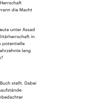
Herrschaft
yrann die Macht
heute unter Assad
tärherrschaft in
 potentielle
Jahrzehnte lang
n?
Buch stellt. Dabei
ksaufstände
unbedachter