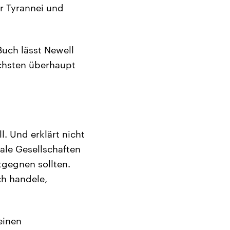
r Tyrannei und
Buch lässt Newell
ichsten überhaupt
l. Und erklärt nicht
rale Gesellschaften
tgegnen sollten.
ch handele,
einen