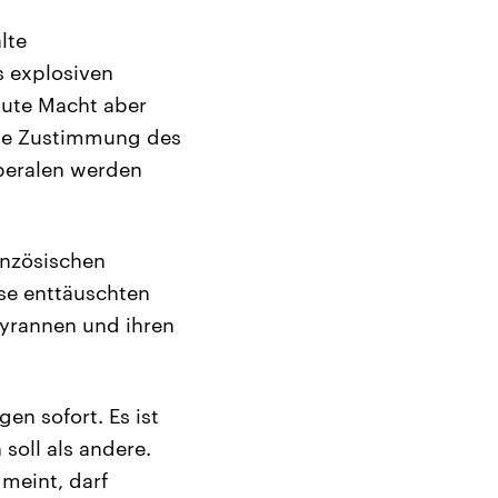
lte
s explosiven
lute Macht aber
rzige Zustimmung des
beralen werden
anzösischen
se enttäuschten
Tyrannen und ihren
en sofort. Es ist
soll als andere.
meint, darf