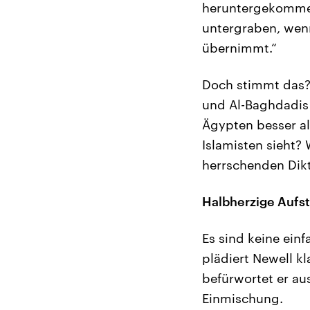
heruntergekommen
untergraben, wenn
übernimmt.“
Doch stimmt das? 
und Al-Baghdadis
Ägypten besser al
Islamisten sieht?
herrschenden Dik
Halbherzige Aufst
Es sind keine ein
plädiert Newell k
befürwortet er au
Einmischung.