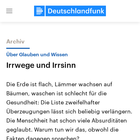
Close
menu
Archiv
Themen
Über Glauben und Wissen
Irrwege und Irrsinn
Die Erde ist flach, Lämmer wachsen auf
Bäumen, waschen ist schlecht für die
Gesundheit: Die Liste zweifelhafter
Landtagswahl Sachsen-Anhalt
USA
Überzeugungen lässt sich beliebig verlängern.
2026
Aktuelle Beiträge, Analys
Alle Informationen
Die Menschheit hat schon viele Absurditäten
Hintergründe
Sachsen-Anhalt wählt am 6.
Wirtschaftlich und militäri
geglaubt. Warum tun wir das, obwohl die
September 2026 einen neuen
gehören die Vereinigten S
Landtag. Seit 2021 wird das
den mächtigsten Ländern 
Fakten dagegen sprechen?
Bundesland von einer Koalition aus
mit großem Einfluss auf d