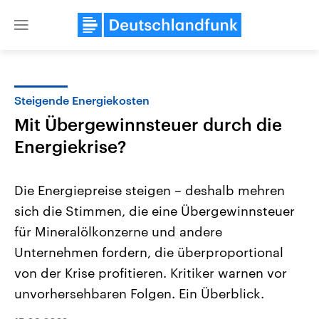
Close
menu
Steigende Energiekosten
Themen
Mit Übergewinnsteuer durch die
Energiekrise?
Die Energiepreise steigen – deshalb mehren
sich die Stimmen, die eine Übergewinnsteuer
für Mineralölkonzerne und andere
USA
Nahostkonflikt
Unternehmen fordern, die überproportional
Aktuelle Beiträge, Analysen und
Aktuelle Lage und Hinter
von der Krise profitieren. Kritiker warnen vor
Der Überfall der palästine
Hintergründe
Wirtschaftlich und militärisch
Terrororganisation Hamas
unvorhersehbaren Folgen. Ein Überblick.
gehören die Vereinigten Staaten zu
Oktober 2023 auf Israel ha
den mächtigsten Ländern der Erde,
Region wieder die Gewalt 
mit großem Einfluss auf das
Israel möchte die Hamas z