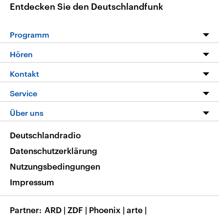
Entdecken Sie den Deutschlandfunk
Programm
Programm
Hören
Alle Sendungen
Livestream
Kontakt
Die Nachrichten
Audios
Hörerservice
Service
Nachrichtenleicht
Podcasts
Social Media
FAQ
Über uns
Neue Beiträge auf dlf.de
Deutschlandfunk App
Newsletter
Deutschlandradio
Themen-Schwerpunkte
Nachrichten App
Deutschlandradio
Veranstaltungen
Presse
Frequenzen
Datenschutzerklärung
Musikliste
Ausbildung und Karriere
Nutzungsbedingungen
RSS
Transparenz
Impressum
Korrekturen
Barrierefreiheit
Partner
ARD
|
ZDF
|
Phoenix
|
arte
|