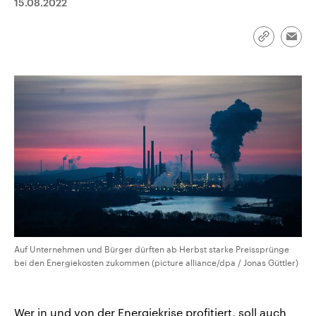
15.08.2022
aktuelle Weltgeschehen.
Diese wird wie die Hisboll
Libanon vom Iran unterstüt
Sendungen
Programm
Podcasts
Link
Emai
kopieren/te
Audio-Archiv
Auf Unternehmen und Bürger dürften ab Herbst starke Preissprünge
bei den Energiekosten zukommen (picture alliance/dpa / Jonas Güttler)
Wer in und von der Energiekrise profitiert, soll auch