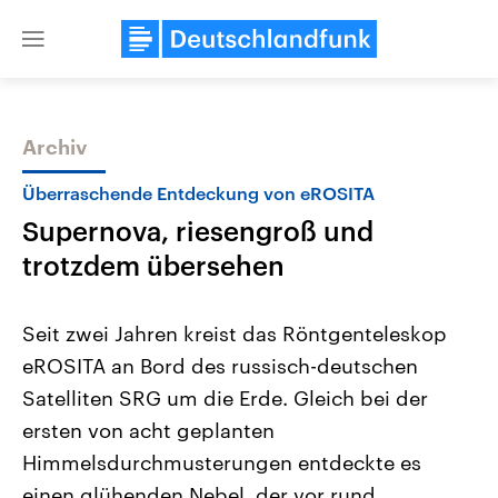
Close
menu
Archiv
Themen
Überraschende Entdeckung von eROSITA
Supernova, riesengroß und
trotzdem übersehen
Seit zwei Jahren kreist das Röntgenteleskop
eROSITA an Bord des russisch-deutschen
Landtagswahl Sachsen-Anhalt
USA
Satelliten SRG um die Erde. Gleich bei der
2026
Aktuelle Beiträge, Analys
Alle Informationen
Hintergründe
ersten von acht geplanten
Sachsen-Anhalt wählt am 6.
Wirtschaftlich und militäri
September 2026 einen neuen
gehören die Vereinigten S
Himmelsdurchmusterungen entdeckte es
Landtag. Seit 2021 wird das
den mächtigsten Ländern 
einen glühenden Nebel, der vor rund
Bundesland von einer Koalition aus
mit großem Einfluss auf d