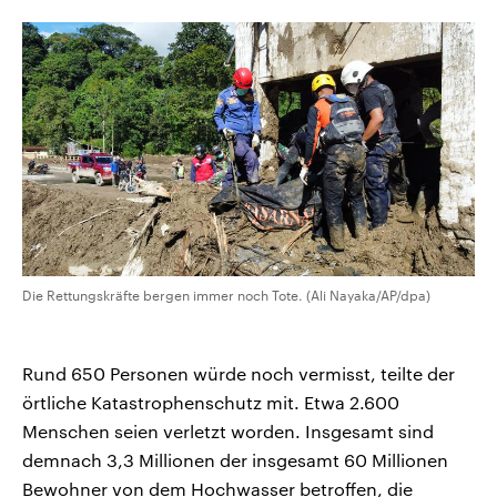
CDU, SPD und FDP regiert.-
aktuelle Weltgeschehen.
Umfragen, Prognosen,
Wahlprogramme, aktuelle Berichte
Sendungen
Programm
Podcasts
und Hintergründe zu den Parteien
und Kandidaten der anstehenden
Wahl.
Audio-Archiv
Die Rettungskräfte bergen immer noch Tote. (Ali Nayaka/AP/dpa)
Rund 650 Personen würde noch vermisst, teilte der
örtliche Katastrophenschutz mit. Etwa 2.600
Menschen seien verletzt worden. Insgesamt sind
demnach 3,3 Millionen der insgesamt 60 Millionen
Bewohner von dem Hochwasser betroffen, die