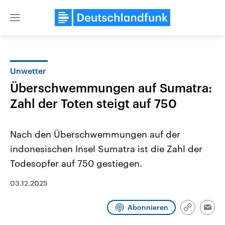
Close
menu
Unwetter
Themen
Überschwemmungen auf Sumatra:
Zahl der Toten steigt auf 750
Nach den Überschwemmungen auf der
indonesischen Insel Sumatra ist die Zahl der
Todesopfer auf 750 gestiegen.
Landtagswahl Sachsen-Anhalt
USA
03.12.2025
2026
Aktuelle Beiträge, Analys
Alle Informationen
Hintergründe
Sachsen-Anhalt wählt am 6.
Wirtschaftlich und militäri
September 2026 einen neuen
gehören die Vereinigten S
Abonnieren
Link
Emai
Landtag. Seit 2021 wird das
den mächtigsten Ländern 
kopieren/te
Bundesland von einer Koalition aus
mit großem Einfluss auf d