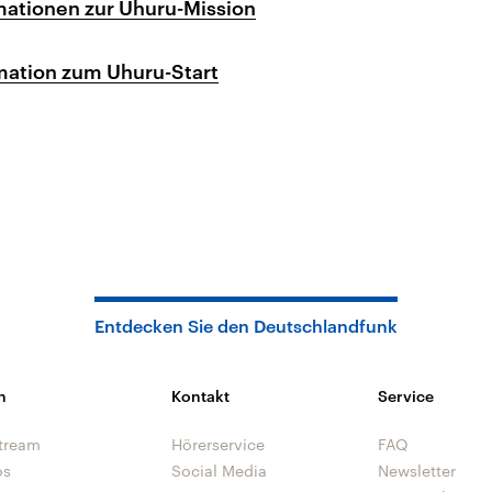
mationen zur Uhuru-Mission
mation zum Uhuru-Start
Entdecken Sie den Deutschlandfunk
n
Kontakt
Service
tream
Hörerservice
FAQ
os
Social Media
Newsletter