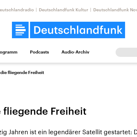
eutschlandradio
Deutschlandfunk Kultur
Deutschlandfunk No
rogramm
Podcasts
Audio-Archiv
Wirtschaft
Wissen
Kultur
Europa
Gesellschaf
die fliegende Freiheit
 fliegende Freiheit
Nahostkonflikt
Iran
ig Jahren ist ein legendärer Satellit gestartet: 
le Beiträge,
Aktuelle Lage und
Aktuelle Lage und