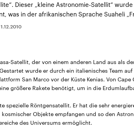
sen und
Hintergründe
Hintergründe
ite“. Dieser „kleine Astronomie-Satellit“ wurde 
Der Überfall der
Der Iran – seit der
rgründe
haftlich und
palästinensischen
Islamischen Revolu
, was in der afrikanischen Sprache Suaheli „Fr
risch gehören die
Terrororganisation
1979 auch Islamisc
igten Staaten zu
Hamas im Oktober 2023
Republik Iran – ist e
ächtigsten
auf Israel hat in der
von einem
11.12.2010
n der Erde, mit
Region wieder die
Religionsführer auto
 Einfluss auf das
Gewalt entfacht. Israel
regierter Staat im 
le Weltgeschehen.
möchte die Hamas
Osten. Eine Feindsc
zerstören. Diese wird wie
zu Israel und zu de
die Hisbollah im Libanon
ist fest in der
vom Iran unterstützt.
Staatsideologie
verankert.
Nasa-Satellit, der von einem anderen Land aus als de
Gestartet wurde er durch ein italienisches Team auf
ttform San Marco vor der Küste Kenias. Von Cape 
t eine größere Rakete benötigt, um in die Erdumlauf
e spezielle Röntgensatellit. Er hat die sehr energier
 kosmischer Objekte empfangen und so den Astron
Bereiche des Universums ermöglicht.