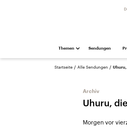
D
Themen
Sendungen
P
Die Nachrichten
Politik
/
/
Startseite
Alle Sendungen
Uhuru, 
Hörspiel und Feature
Musik
Archiv
Uhuru, die
Landtagswahl Sachsen-
USA
Morgen vor vierz
Anhalt 2026
Aktuel