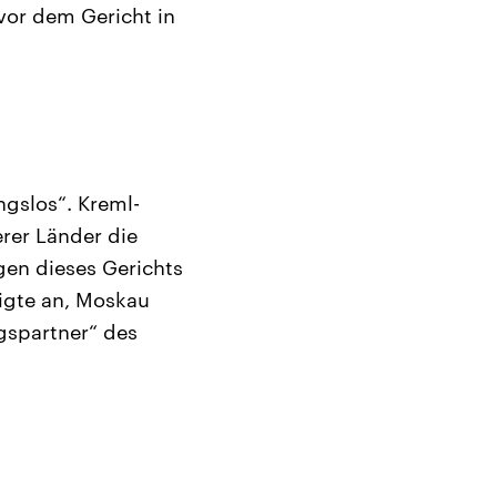
 vor dem Gericht in
gslos“. Kreml-
rer Länder die
gen dieses Gerichts
igte an, Moskau
gspartner“ des