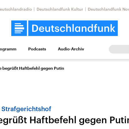
eutschlandradio
Deutschlandfunk Kultur
Deutschlandfunk No
rogramm
Podcasts
Audio-Archiv
Wirtschaft
Wissen
Kultur
Europa
Gesellschaf
e begrüßt Haftbefehl gegen Putin
r Strafgerichtshof
egrüßt Haftbefehl gegen Puti
tkonflikt
Iran
Faktenchecks
In unseren Faktenc
lle Lage und
Aktuelle Lage und