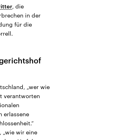
itter
, die
rbrechen in der
dung für die
rell.
gerichtshof
schland, „wer wie
cht verantworten
ionalen
n erlassene
hlossenheit.“
 „wie wir eine