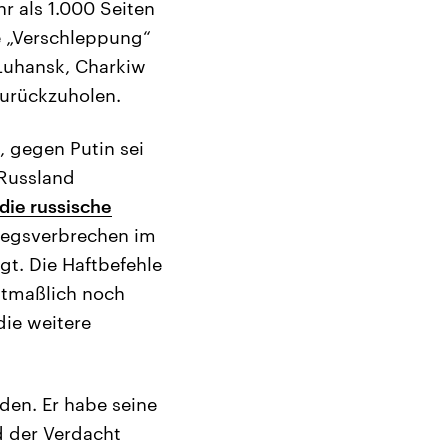
r als 1.000 Seiten
e „Verschleppung“
Luhansk, Charkiw
zurückzuholen.
, gegen Putin sei
Russland
die russische
riegsverbrechen im
t. Die Haftbefehle
mutmaßlich noch
die weitere
den. Er habe seine
d der Verdacht