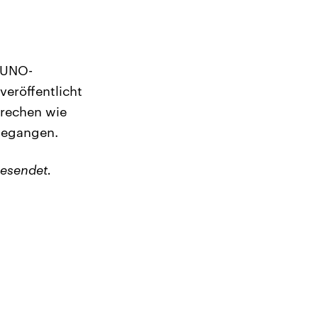
 UNO-
eröffentlicht
brechen wie
 begangen.
esendet.