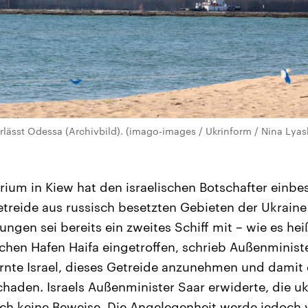
erlässt Odessa (Archivbild). (imago-images / Ukrinform / Nina Lya
ium in Kiew hat den israelischen Botschafter einbes
Getreide aus russisch besetzten Gebieten der Ukraine
ngen sei bereits ein zweites Schiff mit – wie es he
schen Hafen Haifa eingetroffen, schrieb Außenminist
arnte Israel, dieses Getreide anzunehmen und damit
haden. Israels Außenminister Saar erwiderte, die u
ch keine Beweise. Die Angelegenheit werde jedoch v