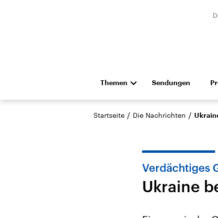
D
Themen
Sendungen
P
Die Nachrichten
Politik
/
/
Startseite
Die Nachrichten
Ukraine
Hörspiel und Feature
Musik
Verdächtiges G
Ukraine be
Landtagswahl Sachsen-
USA
Anhalt 2026
Aktuel