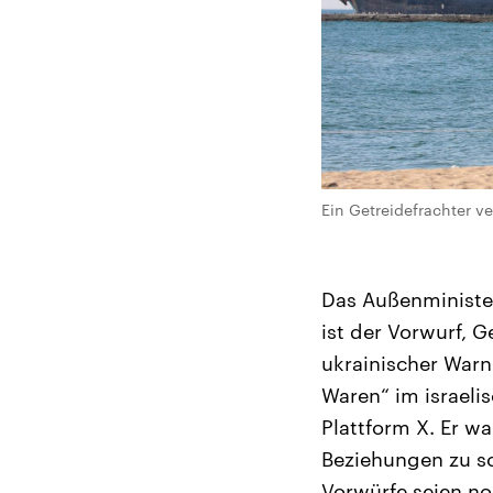
Ein Getreidefrachter v
Das Außenminister
ist der Vorwurf, 
ukrainischer Warnu
Waren“ im israeli
Plattform X. Er w
Beziehungen zu sc
Vorwürfe seien no