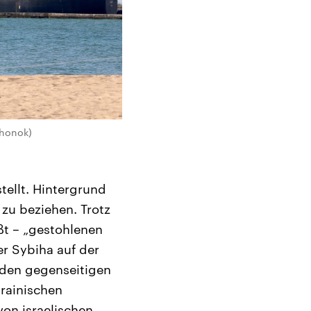
shonok)
tellt. Hintergrund
 zu beziehen. Trotz
ißt – „gestohlenen
er Sybiha auf der
 den gegenseitigen
krainischen
on israelischen