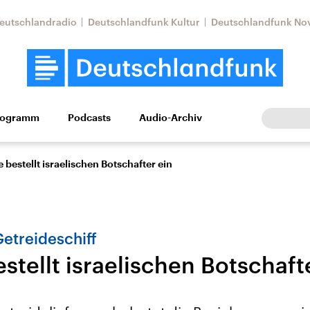
eutschlandradio
Deutschlandfunk Kultur
Deutschlandfunk No
rogramm
Podcasts
Audio-Archiv
Wirtschaft
Wissen
Kultur
Europa
Gesellschaf
 bestellt israelischen Botschafter ein
etreideschiff
stellt israelischen Botschaft
Nahostkonflikt
Iran
le Beiträge,
Aktuelle Lage und
Aktuelle Lage und