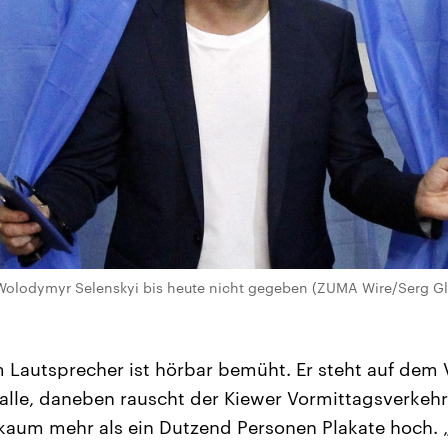
t Wolodymyr Selenskyi bis heute nicht gegeben (ZUMA Wire/Serg G
Lautsprecher ist hörbar bemüht. Er steht auf dem V
lle, daneben rauscht der Kiewer Vormittagsverkehr
kaum mehr als ein Dutzend Personen Plakate hoch.