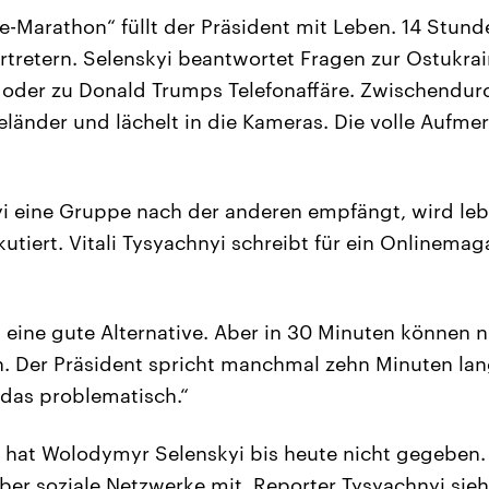
e-Marathon“ füllt der Präsident mit Leben. 14 Stund
tretern. Selenskyi beantwortet Fragen zur Ostukrai
k oder zu Donald Trumps Telefonaffäre. Zwischendurch
Geländer und lächelt in die Kameras. Die volle Aufme
 eine Gruppe nach der anderen empfängt, wird leb
utiert. Vitali Tysyachnyi schreibt für ein Onlinemaga
h eine gute Alternative. Aber in 30 Minuten können n
en. Der Präsident spricht manchmal zehn Minuten lan
 das problematisch.“
s hat Wolodymyr Selenskyi bis heute nicht gegeben.
über soziale Netzwerke mit. Reporter Tysyachnyi sieht