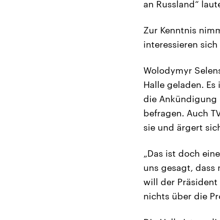
an Russland“ laut
Zur Kenntnis nimm
interessieren sich
Wolodymyr Selensk
Halle geladen. Es 
die Ankündigung g
befragen. Auch TV
sie und ärgert sic
„Das ist doch ein
uns gesagt, dass 
will der Präsident
nichts über die P