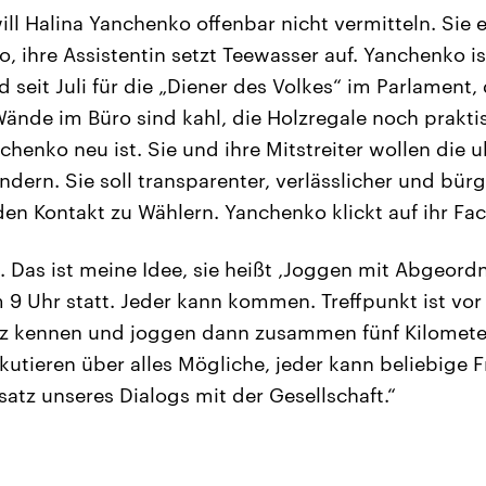
ill Halina Yanchenko offenbar nicht vermitteln. Sie
 ihre Assistentin setzt Teewasser auf. Yanchenko is
 seit Juli für die „Diener des Volkes“ im Parlament, 
ände im Büro sind kahl, die Holzregale noch praktisc
chenko neu ist. Sie und ihre Mitstreiter wollen die u
dern. Sie soll transparenter, verlässlicher und bür
den Kontakt zu Wählern. Yanchenko klickt auf ihr Fac
. Das ist meine Idee, sie heißt ‚Joggen mit Abgeordn
9 Uhr statt. Jeder kann kommen. Treffpunkt ist vo
rz kennen und joggen dann zusammen fünf Kilomete
kutieren über alles Mögliche, jeder kann beliebige F
satz unseres Dialogs mit der Gesellschaft.“