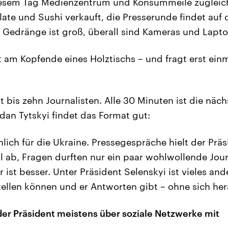
 diesem Tag Medienzentrum und Konsummeile zugleic
late und Sushi verkauft, die Presserunde findet auf
s Gedränge ist groß, überall sind Kameras und Lapto
zt am Kopfende eines Holztischs – und fragt erst ein
ht bis zehn Journalisten. Alle 30 Minuten ist die nä
dan Tytskyi findet das Format gut:
ich für die Ukraine. Pressegespräche hielt der Präs
 ab, Fragen durften nur ein paar wohlwollende Journ
r ist besser. Unter Präsident Selenskyi ist vieles ande
tellen können und er Antworten gibt – ohne sich he
 der Präsident meistens über soziale Netzwerke mit