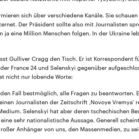
ormieren sich über verschiedene Kanäle. Sie schauen 
ernet. Der Präsident sollte also mit Journalisten sp
ja eine Million Menschen folgen. In der Ukraine le
sst Gulliver Cragg den Tisch. Er ist Korrespondent f
der France 24 und Selenskyi gegenüber aufgeschlos
et nicht nur lobende Worte:
eden Fall bestmöglich, alle Fragen zu beantworten. E
einen Journalisten der Zeitschrift ‚Novoye Vremya‘ re
 Medium. Selenskyi hat aber deren tschechischen Besi
eine sehr nationalistische Aussage. Generell schein
großer Anhänger von uns, den Massenmedien, zu sei