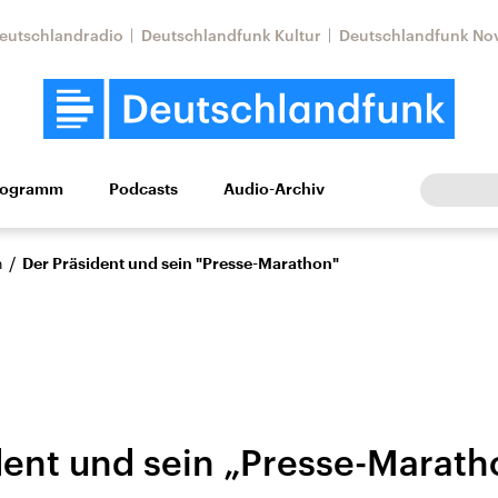
eutschlandradio
Deutschlandfunk Kultur
Deutschlandfunk No
rogramm
Podcasts
Audio-Archiv
Wirtschaft
Wissen
Kultur
Europa
Gesellschaf
/
n
Der Präsident und sein "Presse-Marathon"
dent und sein „Presse-Marath
Nahostkonflikt
Iran
le Beiträge,
Aktuelle Lage und
Aktuelle Lage und