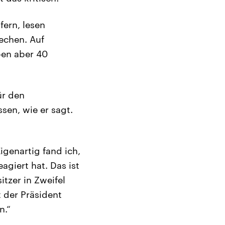
fern, lesen
rechen. Auf
ben aber 40
ür den
sen, wie er sagt.
igenartig fand ich,
agiert hat. Das ist
tzer in Zweifel
t der Präsident
n.“