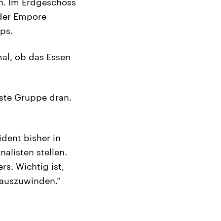
h. Im Erdgeschoss
 der Empore
ps.
mal, ob das Essen
chste Gruppe dran.
ident bisher in
alisten stellen.
rs. Wichtig ist,
rauszuwinden.“