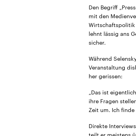
Den Begriff „Press
mit den Medienver
Wirtschaftspoliti
lehnt lässig ans 
sicher.
Während Selenskyi
Veranstaltung disk
her gerissen:
„Das ist eigentlic
ihre Fragen stell
Zeit um. Ich finde
Direkte Interview
teilt er meistens 