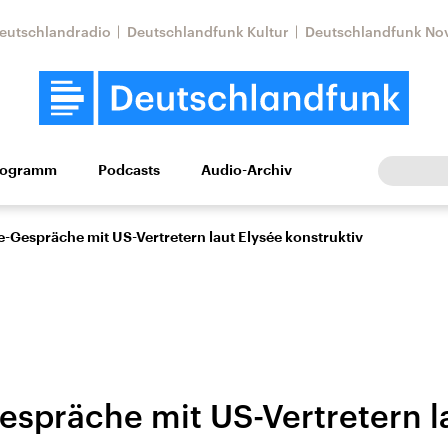
eutschlandradio
Deutschlandfunk Kultur
Deutschlandfunk No
rogramm
Podcasts
Audio-Archiv
Wirtschaft
Wissen
Kultur
Europa
Gesellschaf
-Gespräche mit US-Vertretern laut Elysée konstruktiv
espräche mit US-Vertretern l
Nahostkonflikt
Iran
le Beiträge,
Aktuelle Lage und
Aktuelle Lage und