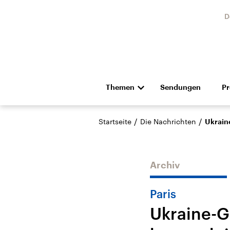
D
Themen
Sendungen
P
Die Nachrichten
Politik
/
/
Startseite
Die Nachrichten
Ukraine
Hörspiel und Feature
Musik
Archiv
Paris
Ukraine-G
Landtagswahl Sachsen-
USA
Anhalt 2026
Aktuel