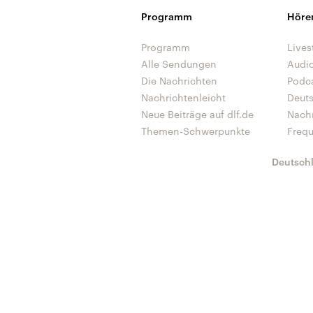
Programm
Höre
Programm
Lives
Alle Sendungen
Audi
Die Nachrichten
Podc
Nachrichtenleicht
Deut
Neue Beiträge auf dlf.de
Nach
Themen-Schwerpunkte
Freq
Deutsch