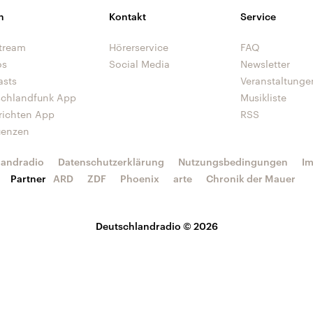
n
Kontakt
Service
tream
Hörerservice
FAQ
os
Social Media
Newsletter
asts
Veranstaltunge
schlandfunk App
Musikliste
richten App
RSS
uenzen
landradio
Datenschutzerklärung
Nutzungsbedingungen
I
Partner
ARD
ZDF
Phoenix
arte
Chronik der Mauer
Deutschlandradio © 2026