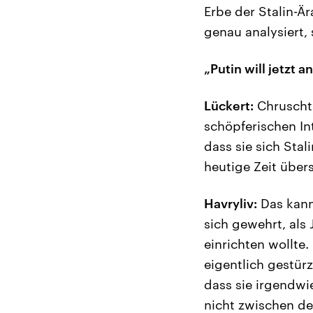
Erbe der Stalin-Ä
genau analysiert, 
„Putin will jetzt 
Lückert:
Chruschts
schöpferischen Int
dass sie sich Sta
heutige Zeit über
Havryliv:
Das kann
sich gewehrt, als 
einrichten wollte
eigentlich gestürz
dass sie irgendwi
nicht zwischen d