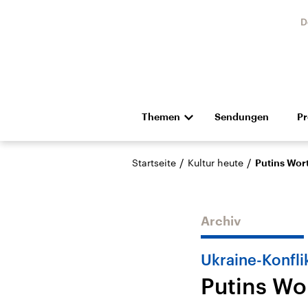
D
Themen
Sendungen
P
Die Nachrichten
Politik
/
/
Startseite
Kultur heute
Putins Wor
Hörspiel und Feature
Musik
Archiv
Ukraine-Konfli
Putins Wo
Landtagswahl Sachsen-
USA
Anhalt 2026
Aktuel