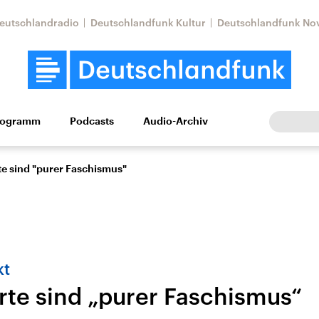
eutschlandradio
Deutschlandfunk Kultur
Deutschlandfunk No
rogramm
Podcasts
Audio-Archiv
Wirtschaft
Wissen
Kultur
Europa
Gesellschaf
te sind "purer Faschismus"
kt
rte sind „purer Faschismus“
Nahostkonflikt
Iran
le Beiträge,
Aktuelle Lage und
Aktuelle Lage und