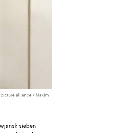
 picture alliance / Maxim
awjansk sieben