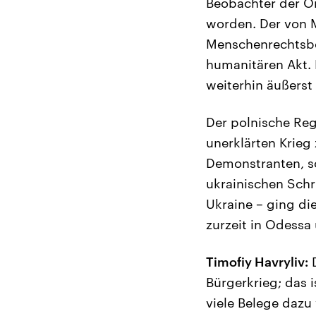
Beobachter der Or
worden. Der von 
Menschenrechtsbea
humanitären Akt. 
weiterhin äußerst
Der polnische Reg
unerklärten Krieg 
Demonstranten, so
ukrainischen Schri
Ukraine – ging di
zurzeit in Odessa
Timofiy Havryliv:
D
Bürgerkrieg; das i
viele Belege dazu