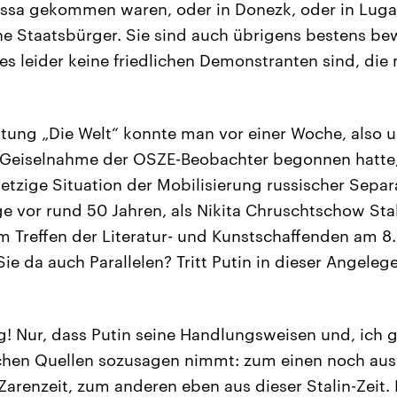
ssa gekommen waren, oder in Donezk, oder in Lugan
he Staatsbürger. Sie sind auch übrigens bestens bew
 es leider keine friedlichen Demonstranten sind, di
itung „Die Welt“ konnte man vor einer Woche, also 
e Geiselnahme der OSZE-Beobachter begonnen hatte, 
jetzige Situation der Mobilisierung russischer Separ
e vor rund 50 Jahren, als Nikita Chruschtschow Stal
m Treffen der Literatur- und Kunstschaffenden am 8
 Sie da auch Parallelen? Tritt Putin in dieser Angelege
g! Nur, dass Putin seine Handlungsweisen und, ich 
ichen Quellen sozusagen nimmt: zum einen noch aus
Zarenzeit, zum anderen eben aus dieser Stalin-Zeit. F