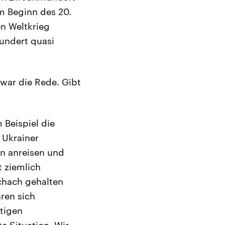
m Beginn des 20.
n Weltkrieg
hundert quasi
 war die Rede. Gibt
 Beispiel die
 Ukrainer
ßen anreisen und
t ziemlich
chach gehalten
ren sich
tigen
e Situation. Wir