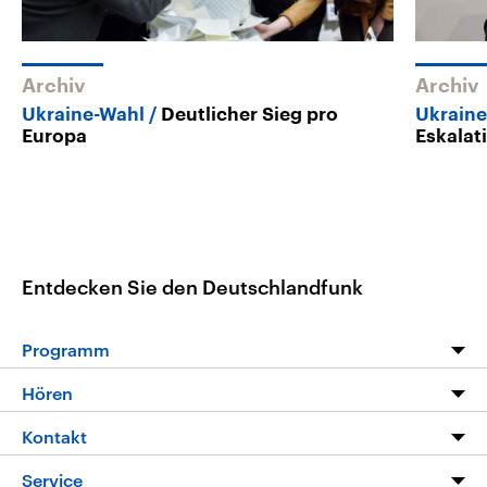
Archiv
Archiv
Ukraine-Wahl
Deutlicher Sieg pro
Ukrain
Europa
Eskalat
Entdecken Sie den Deutschlandfunk
Programm
Programm
Hören
Alle Sendungen
Livestream
Kontakt
Die Nachrichten
Audios
Hörerservice
Service