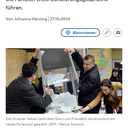
CDU, SPD und FDP regiert.-
aktuelle Weltgeschehen.
führen.
Umfragen, Prognosen,
Wahlprogramme, aktuelle Berichte
Sendungen
Programm
Podcasts
und Hintergründe zu den Parteien
Von Johanna Herzing
|
27.10.2014
und Kandidaten der anstehenden
Wahl.
Audio-Archiv
Abonnieren
Link
Emai
kopieren/te
Die Ukrainer haben nach dem Sturz von Präsident Janukowitsch ein
neues Parlament gewählt. (AFP / Genya Savilov)