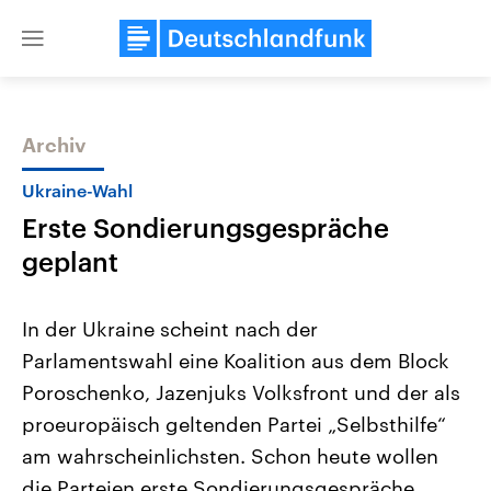
Close
menu
Archiv
Themen
Ukraine-Wahl
Erste Sondierungsgespräche
geplant
In der Ukraine scheint nach der
Parlamentswahl eine Koalition aus dem Block
Landtagswahl Sachsen-Anhalt
USA
Poroschenko, Jazenjuks Volksfront und der als
2026
Aktuelle Beiträge, Analys
Alle Informationen
Hintergründe
proeuropäisch geltenden Partei „Selbsthilfe“
Sachsen-Anhalt wählt am 6.
Wirtschaftlich und militäri
September 2026 einen neuen
gehören die Vereinigten S
am wahrscheinlichsten. Schon heute wollen
Landtag. Seit 2021 wird das
den mächtigsten Ländern 
die Parteien erste Sondierungsgespräche
Bundesland von einer Koalition aus
mit großem Einfluss auf d