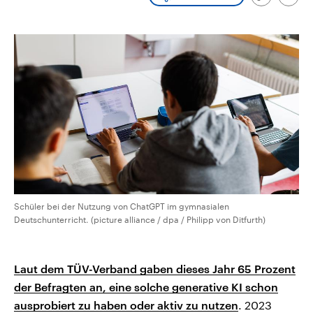
Link
Emai
CDU, SPD und FDP regiert.-
aktuelle Weltgeschehen.
kopieren/te
Umfragen, Prognosen,
Wahlprogramme, aktuelle Berichte
Sendungen
Programm
Podcasts
und Hintergründe zu den Parteien
und Kandidaten der anstehenden
Wahl.
Audio-Archiv
Schüler bei der Nutzung von ChatGPT im gymnasialen
Deutschunterricht. (picture alliance / dpa / Philipp von Ditfurth)
Laut dem TÜV-Verband gaben dieses Jahr 65 Prozent
der Befragten an, eine solche generative KI schon
ausprobiert zu haben oder aktiv zu nutzen
. 2023