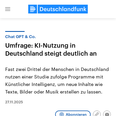
Close
menu
Chat GPT & Co.
Themen
Umfrage: KI-Nutzung in
Deutschland steigt deutlich an
Fast zwei Drittel der Menschen in Deutschland
nutzen einer Studie zufolge Programme mit
Künstlicher Intelligenz, um neue Inhalte wie
Landtagswahl Sachsen-Anhalt
USA
Texte, Bilder oder Musik erstellen zu lassen.
2026
Aktuelle Beiträge, Analys
Alle Informationen
Hintergründe
27.11.2025
Sachsen-Anhalt wählt am 6.
Wirtschaftlich und militäri
September 2026 einen neuen
gehören die Vereinigten S
Landtag. Seit 2021 wird das
den mächtigsten Ländern 
Abonnieren
Bundesland von einer Koalition aus
mit großem Einfluss auf d